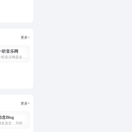
更多+
一听音乐网
一听音乐网是在线音乐网站，提供免费歌曲在线试听、下载。一听音乐网拥有正版、庞大、完整的曲库，歌曲更新迅速，试听流畅，口碑极佳。一听音乐网，每天听一听
更多+
染念Blog
网名染念，为何取染，因为我觉得跟我真名有点联系