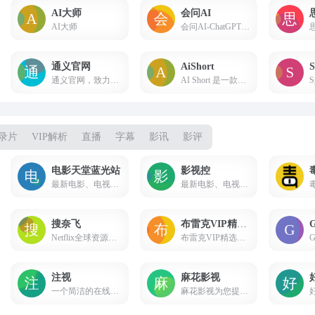
AI大师
会问AI
AI大师
会问AI-ChatGPT国内手机版，无需注册，流畅使用
通义官网
AiShort
S
通义官网，致力于实现类人智慧的通用智能
AI Short 是一款用于管理和分享 AI 提示词的工具，帮助用户更有效地定制、保存和共享自己的提示词，以提高生产力。该平台还包括一个提示词分享社区，让用户轻松找到适用于不同场景的指令。
录片
VIP解析
直播
字幕
影讯
影评
电影天堂蓝光站
影视控
最新电影、电视剧、动漫、综艺、纪录片、预告片，实时聚合全网优质影视资源，高清1080P 4K在线观看、下载、磁力。
最新电影、电视剧、动漫、综艺、纪录片、预告片，实时聚合全网优质影视资源，高清1080P 4K在线观看、下载、磁力。
搜奈飞
布雷克VIP精选影院
Netflix全球资源一站式搜索，一个能帮你避雷的搜片引擎！
布雷克VIP精选影院轻量级优质...
注视
麻花影视
一个简洁的在线影视网站，电影电视剧清晰度都很高，播放流畅
麻花影视为您提供手机和电脑可在线点播全球精彩电影,电视,综艺,动漫,纪录片等视频,每天跟新大量剧集全部免费观看您追剧观影的最佳选择！