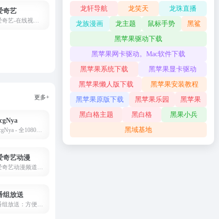
龙轩导航
龙笑天
龙珠直播
爱奇艺
爱奇艺-在线视频网站-海量正版高清视频在线观看
龙族漫画
龙主题
鼠标手势
黑鲨
黑苹果驱动下载
黑苹果网卡驱动。Mac软件下载
黑苹果系统下载
黑苹果显卡驱动
黑苹果懒人版下载
黑苹果安装教程
更多+
黑苹果原版下载
黑苹果乐园
黑苹果
黑白格主题
黑白格
黑果小兵
cgNya
黑域基地
acgNya - 全1080P动漫新番在线观看！(≧^.^≦)
爱奇艺动漫
爱奇艺动漫频道拥有高清正版动漫视频库，动漫视频、动画电影、动画片在线观看。动漫视频内容丰富全面，正版高清，播放流畅，类型包含日本动漫、欧美动漫、国产动漫、电视动画、动画电影、卡通动漫等动漫类型，经典动漫视频在线播放。
番组放送
番组放送：方便快捷的版权动画播放地址聚合站