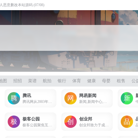
年12月2日本站风格调整化繁为简，简而不凡 (11/02)
地图
招招
菜谱
航拍
银行
体育
健康
母婴
租售
公
腾讯
网易新闻
腾讯网从2003年创立至今，已经成为集新闻信息，区域垂直生活服务、社会化媒体资讯和产品为一体的互联网媒体平台。腾讯网下设新闻、科技、财经、娱乐、体育、汽车、时尚等多个频道，充分满足用户对不同类型资讯的需求。同时专注不同领域内容，打造精品栏目，并顺应技术发展趋势，推出网络直播等创新形式，改变了用户获取资讯的方式和习惯。
新闻,新闻中心,包含有时政新闻,国内新闻,国际新闻,社会新闻,时事评论,新闻图片,新闻专题,新闻论坛,军事,历史,的专业时事报道门户网站
极客公园
创业邦
极客公园聚焦互联网领域，跟踪最新的科技新闻动态，关注极具创新精神的科技产品。
创业邦致力于成为中国创业者的信息平台和服务平台，帮助中国创业者实现创业梦想。创业邦为创业者和风险投资人提供各种创业类最新资讯和实用知识手册，打造创业者和投资人的社交平台。