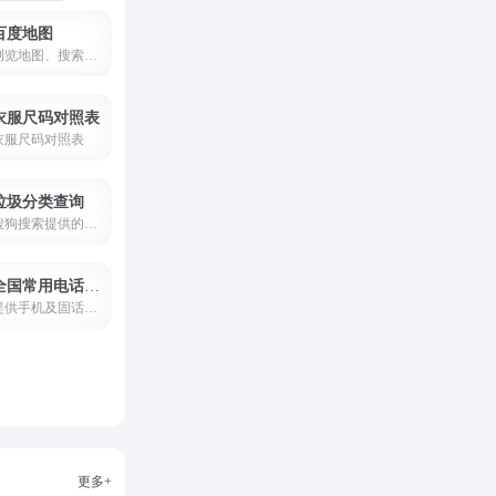
百度地图
浏览地图、搜索地点、查询公交驾车线路、查看实时路况，您的出行指南、生活助手。提供地铁线路图浏览，乘车方案查询，以及准确的票价和时间信息。
衣服尺码对照表
衣服尺码对照表
垃圾分类查询
搜狗搜索提供的便民查询： 垃圾分类查询
全国常用电话号码列表大全
提供手机及固话电话号码查询，电话号码归属地查询
更多+