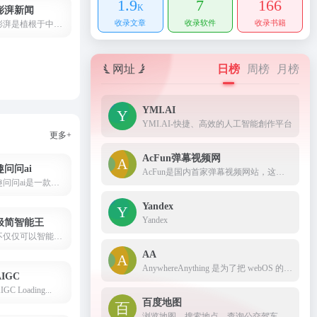
1.9
7
166
K
澎湃新闻
收录文章
收录软件
收录书籍
澎湃是植根于中国上海的时政思想类互联网平台，以最活跃的原创新闻与最冷静的思想分析为两翼，是互联网技术创新与新闻价值传承的结合体，致力于问答式新闻与新闻追踪功能的实践，澎湃，澎湃新闻，澎湃新闻网，新闻与思想
网址
日榜
周榜
月榜
YMI.AI
YMI.AI-快捷、高效的人工智能創作平台
更多+
AcFun弹幕视频网
趣问问ai
AcFun是国内首家弹幕视频网站，这里有全网独家动漫新番， 友好的弹幕氛围，有趣的UP主，好玩有科技感的虚拟偶像，年轻人都在用。
趣问问ai是一款功能强大、易于使用的智能助手，它可以帮助您提升工作效率，提供全天候的在线支持，为您的业务增添竞争力。
Yandex
Yandex
极简智能王
不仅仅可以智能聊天AI绘画，还可以创作、编写、翻译、写代码等多种功能，满足用户生活和工作的多方面需求
AA
AnywhereAnything 是为了把 webOS 的 Just Type 搬上 web 而做的，并进行了本地化。
AIGC
IGC Loading...
百度地图
浏览地图、搜索地点、查询公交驾车线路、查看实时路况，您的出行指南、生活助手。提供地铁线路图浏览，乘车方案查询，以及准确的票价和时间信息。