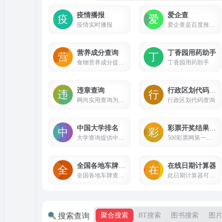
疫情播报
爱企查
疫情实时播报
爱企查是百度推出的企业信用查询工具,提供一站式的企业信息实时查询,企业相关的工商信息查询,股东查询,主要成员查询,变更记录查询,网站备案查询,对外投资查询,分支机构查询,年报查询,风险警示查询,口碑舆情信息查询,失信人查询；提供全国企业工商登记信息,公司工商注册登记信息信用查询,个人信息查询服务以及企业诉讼查询,商标查询和专利查询。查询企业信息就到爱企查官网！
营养成分查询
丁香园用药助手
食物营养成分提供营养成分,营养成分表,营养成分表计算,营养成分查询,营养成分表查询,食物营养成分表,食物营养成分查询,食物营养表,食物营养成分大全,食物营养成分含量表
丁香园用药助手
违章查询
行政区划代码查询
网尚实用查询为用户提供实用便民工具，涵盖生活中的各个方面，方便快捷。
行政区划代码查询
中国大学排名
彩票开奖结果查询
大学查询提供中国大学,大学排名,清华大学,北京大学,中国人民大学,北京交通大学,浙江大学,中国人民大学
500彩票网第一时间更新彩票开奖信息，本站彩票开奖结果公告与官方同步，更多彩票开奖直播信息、彩票历史开奖记录尽在500彩票网！
全国各地车牌查询表
在线日期计算器
全国各地车牌查询表
此日期计算器可以帮您算出从出生至今日一共存活了多少天数、距离节日、高考、考研、纪念日等日期还相差多少天数。有向前向后两种计算方式；并有计算几天后的时间和日期差数两种换算模式。
搜索查询
聚合搜索
BT搜索
图书搜索
图