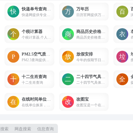
快递单号查询接口
万年历
快递网提供专业快递查询接口API，一键查询顺丰、申通、圆通、韵达、汇通、天天、德邦、中通、宅急送、快捷、信丰、邮政包裹、挂号信及EMS等常见物流单号！
日历官网提供万年历查询,天气预报查询,包括农历日子查询,农历转阳历,2016年日历查询。支持安卓苹果手机客户端下载,查日历,找日期,看天气预报,就上日历云网
个税计算器
商品历史价格查询
个税计算器,个人所得税计算器,个税税率表,工资计算器-个税网
商品历史价格查询工具让您轻松掌握商品的历史价格趋势，辨别商品真假促销，支持淘宝历史价格查询、天猫历史价格查询、京东历史价格查询等，是一款不可多得的购物神器。
PM2.5空气质量实时查询
放假安排
PM2.5查询提供PM2.5,北京PM2.5,上海PM2.5,PM2.5实时查询,成都PM2.5,PM2.5是什么意思,广州PM2.5,北京PM2.5实时查询,PM2.5的危害,PM2.5标准,PM2.5查询,PM2.5实时监测,PM2.5指数,PM2.5值多少正常,PM2.5预测
今年的假期节日查询， 阴阳转换万年历
十二生肖查询
二十四节气具体时间查询
十二生肖查询
二十四节气具体时间查询
在线时间单位换算
改图宝
在线单位换算，长度、面积、重量、温度、功率、功/能/热、时间等单位一键对等转换。
改图宝是一个在线修改图片(照片)大小和尺寸的免费软件，可把上传照片调整或裁剪为一寸、两寸等尺寸，并能对图片进行压缩大小、修改分辨率、旋转、转换格式、加水印等编辑；适用于公务员、英语、计算机、会计、护士、建造师等考试入学网上报名照片和社保、签证等证件照片及微信图片的处理；现在就使用改图宝在线修改图片大小和尺寸吧！
片搜索
网盘搜索
信息查询