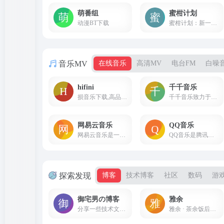
萌番组
蜜柑计划
动漫BT下载
蜜柑计划：新一代的动漫下载站
音乐MV
在线音乐
高清MV
电台FM
白噪
hifini
千千音乐
损音乐下载,高品质音乐下载,百度云网盘下载
千千音乐致力于提供更专业、更懂你的「场景音乐」，打造一款个性化、智能化的音乐伴侣产品，让你感受音乐本身的魅力。这里有来自不同国家的数百名音乐设计师，为你提供更好的音乐服务。
网易云音乐
QQ音乐
网易云音乐是一款专注于发现与分享的音乐产品，依托专业音乐人、DJ、好友推荐及社交功能，为用户打造全新的音乐生活。
QQ音乐是腾讯公司推出的一款网络音乐服务产品，海量音乐在线试听、新歌热歌在线首发、歌词翻译、手机铃声下载、高品质无损音乐试听、海量无损曲库、正版音乐下载、空间背景音乐设置、MV观看等，是互联网音乐播放和下载的优选。
探索发现
博客
技术博客
社区
数码
游
御宅男の博客
雅余
分享一些技术文章，记录一些程序学习生涯中的问题，一同和您学习进步，来自御宅男的原创博客
雅余 · 茶余饭后，闲情雅致