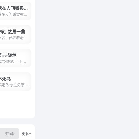
我在人间贩卖黄昏
我在人间贩卖黄昏,只为收集世间温柔见你
布刻·故居一曲
故居，代表着老房子。一曲，代表着并不是正真的曲子，更多代表着的还是故事，琴曲背后大多诉说的都是故事。一个老房子，留下的一段老故事。其实更多的还是回忆吧。所以呢，我要把我二十岁以后的记忆都封存在这里。
若志•随笔
若志•随笔-一个若志的网络自留地，记录生活点滴、学习笔记，偏生活类的个人小站。
不死鸟
不死鸟:专注分享优质资源
翻译
临时邮箱
临时短信
其他工具
更多+