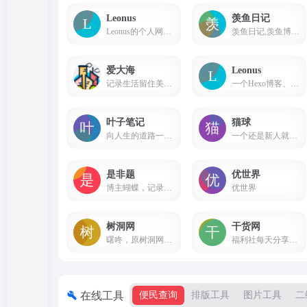
Leonus
羡鱼日记
Leonus的个人网站主页。这里有我的联系方式以及网址导航。
羡鱼日记,羡鱼博客主要用于记录个人生活爱好,记录个人生活一些琐事、旅游随拍、经验分享、分享生活等,同时多谢大家的访问互动!
爱大海
Leonus
记录生活留住美好时刻 ，分享个人学习笔记
一个Hexo博客、web前端、编程技术、计算机知识、学习笔记、记录美好生活。
叶子笔记
猫球
向人生的道路一直前进！
一个还是新人就已经过气的up主。一个没拍过正片，只游场和当后勤的小透明coser。一个画画不好，却总想着写代码的美术生。人生目标是完成一部小说自娱自乐。
是非题
优世界
博主蝴蝶，记录生活，热爱跑步，学习 FPGA 中。
优世界
树洞网
干货网
曙咚，原树洞网，是一个温暖的倾诉平台。以伪匿名的形式，让每个人都可以敞开心扉诉说内心的故事。曙咚寓意为曙光的声音，旨在打造一个温暖的、积极的、包容互助平台，寄存心事收纳秘密化解烦闷，从而更加淡定从容地拥抱未来。
福利社每天分享最新福利薅羊毛新鲜活动线报！
在线工具
便民查询
排版工具
图片工具
二