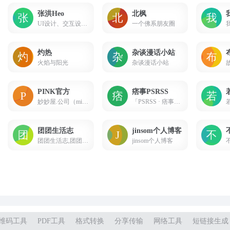
张洪Heo
北枫
UI设计、交互设计、产品设计经验心得、SwiftUI开发技巧，分享Apple产品使用技巧、互联网干货分享、学习笔记记录。你可以在这里面找到很多关于UI设计相关的工具教程、思维技巧。还可以找到一些开发的小技巧。
一个佛系朋友圈
灼热
杂谈漫话小站
火焰与阳光
杂谈漫话小站
PINK官方
痞事PSRSS
妙妙屋.公司（miaomiao.house）董事长
「PSRSS · 痞事」是一个基于内容分享的独立文艺情绪博客。它的诞生不是心血来潮，也不是想在自媒体泛滥成灾的时下凑一份热闹。在我们意向中，生活无时不刻不在发生，又无时不刻不被记录。文字是最忠实的见证者。而我们，是最认真的造梦人。
团团生活志
jinsom个人博客
团团生活志,团团,交流,学习,运维,技术,软件,Linux,Windows,笔记,生活,博客,Typecho
jinsom个人博客
维码工具
PDF工具
格式转换
分享传输
网络工具
短链接生成