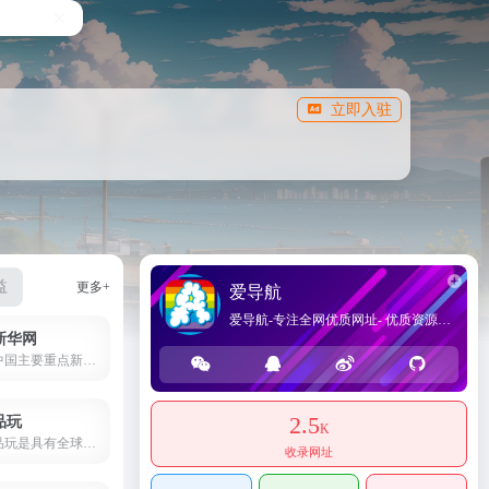
立即入驻
益
更多+
爱导航
爱导航-专注全网优质网址- 优质资源分享- 技术导航 - 上网导航 - 网址导航
新华网
中国主要重点新闻网站,依托新华社遍布全球的采编网络,记者遍布世界100多个国家和地区,地方频道分布全国31个省市自治区,每天24小时同时使用6种语言滚动发稿,权威、准确、及时播发国内外重要新闻和重大突发事件,受众覆盖200多个国家和地区,发展论坛是全球知名的中文论坛。
2.5
品玩
K
品玩是具有全球化视野的科技内容平台和创新连接器，致力于服务全球科技创新者。
收录网址