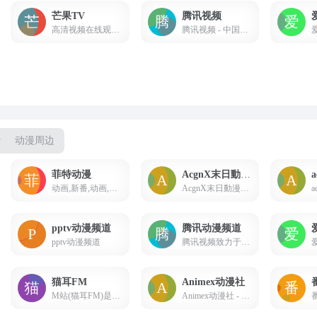
芒果TV
腾讯视频
高清视频在线观看 - 芒果TV
腾讯视频 - 中国领先的在线视频媒体平台,海量高清视频在线观看
y
动漫周边
菲特动漫
AcgnX末日動漫資源庫
a
动画,新番,动画,音乐,日剧,下载,BT,BT下载,磁链,迅雷,免费,资源,网盘,百度盘,菲特动漫
AcgnX末日動漫資源庫擁有華語範圍內最多最全的ACG資源,能為所有動漫愛好者提供最全的資源檢索服務
pptv动漫频道
腾讯动漫频道
pptv动漫频道
腾讯视频致力于打造中国领先的在线视频媒体平台，以丰富的内容、极致的观看体验、便捷的登录方式、24小时多平台无缝应用体验以及快捷分享的产品特性，主要满足用户在线观看视频的需求
猫耳FM
Animex动漫社
M站(猫耳FM)是第一家弹幕音图站,同时也是中国声优基地,在这里可以听电台,音乐,翻唱,小说和广播剧,用二次元声音连接三次元.
Animex动漫社 - 二次元及日本文化最速报