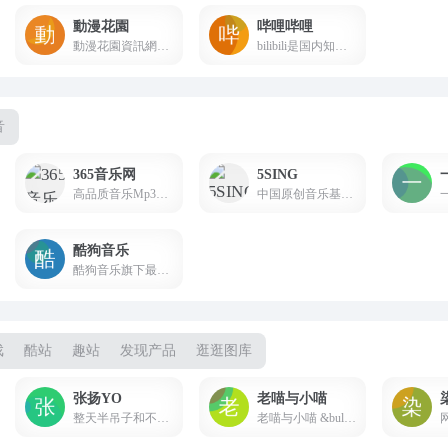
動漫花園
哔哩哔哩
動漫花園資訊網是一個動漫愛好者交流的平台,提供最及時,最全面的動畫,漫畫,動漫音樂,動漫下載,BT,ED,動漫遊戲,資訊,分享,交流,讨论.
bilibili是国内知名的视频弹幕网站，这里有及时的动漫新番，活跃的ACG氛围，有创意的Up主。大家可以在这里找到许多欢乐。
音
365音乐网
5SING
高品质音乐Mp3下载试听网站，提供最新最好听的流行歌曲、网络歌曲，以及权威、全面的歌曲排行榜。
中国原创音乐基地，数字音乐网站，汇集了大量的网络歌手的原创音乐歌曲及翻唱歌曲，提供大量歌曲的伴奏以及歌词免费下载，将喜爱的音乐或者歌曲作为手机彩铃下载
酷狗音乐
酷狗音乐旗下最新最全的在线正版音乐网站，本站为您免费提供最全的在线音乐试听下载，以及全球海量电台和MV播放服务、最新音乐播放器下载。酷狗音乐 和音乐在一起。
戏
酷站
趣站
发现产品
逛逛图库
张扬YO
老喵与小喵
整天半吊子和不学无术的坏孩子,梦想成为庄稼地里的读书人
老喵与小喵 &bull; 加油~