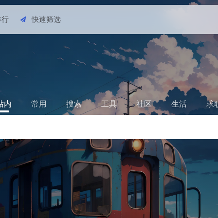
排行
快速筛选
站内
常用
搜索
工具
社区
生活
求