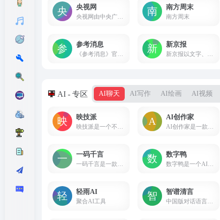
央视网
南方周末
央视网由中央广播电视总台主办，是以视频为特色的中央重点新闻网站，是央视的融合传播平台，是拥有全牌照业务资质的大型互联网文化企业。秉承“融合创新、一体发展”的理念，以新闻为龙头，以视频为重点，以用户为中心，建成“一网一端多平台多渠道”融媒体传播体系。
南方周末
参考消息
新京报
《参考消息》官方网站_参考消息电子版_参考消息报
新京报以文字、图片、视频等全媒体形式，为用户提供全天候热点新闻，涵盖突发新闻、时事、财经、娱乐、体育，以及评论、杂志和博客等，新京报网本着品质源于责任的的信念,致力于成为用户喜爱的精品新闻网站。
AI - 专区
AI聊天
AI写作
AI绘画
AI视频
映技派
AI创作家
映技派是一个不断增长的AI人工智能工具资源库，映技派优选有用、高效的gpt人工智能AI工具，可帮助增强您的创造力和业务。让您及时了解每日AI人工智能新闻和工具。
AI创作家是一款主打AI写作和智能聊天机器人的人工智能软件,在线AI写作工具可以帮助您提升文案写作效率,AI聊天机器人可以在教育学习、生活常识、职场生活等多种领域向您提供各种有价值的信息。
一码千言
数字鸭
一码千言是一款AI工具合集平台，涵盖了工作、学习、生活所需的AI在线工具。让工作和学习更简单，让生活和社会更美好
数字鸭是一个AI助手，它接入官方gpt4 api和官方midjourney最新版本模型，提供gpt4+midjourney双服务的平台，支持MJ v5.1和NIJI 5模型，还有社区功能和作品展示。
轻雨AI
智谱清言
聚合AI工具
中国版对话语言模型，与GLM大模型进行对话。