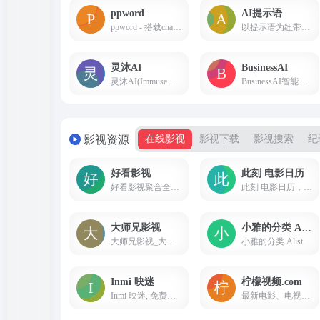
ppword
AI提示语
ppword - 搭载chatGPT4, gpt-3.5-turbo的chatGPT
以提示语为纽带，建立人与 AI 可信赖的连接 | 让每个人都能轻松使用 AI，提高 10 倍生产力
灵沐AI
BusinessAI
灵沐AI(Immuse AI)，AI工具官方原版，支持基于4.0GPT的AI聊天。您身边最可靠的AI工具聚合平台。
BusinessAI智能助手是一款创新的在线工具，提供与人工智能的无缝对话体验。通过与智能助手对话，您可以获得准确的答案、创造性的写作帮助和出色的绘画作品。无论您是需要解答问题、寻找灵感还是提升创造力，BusinessAI智能助手都能满足您的需求。我们的智能助手采用先进的自然语言处理和机器学习技术，为您提供高效、个性化的服务。快来体验BusinessAI智能助手，开启与人工智能的交互之旅吧！
影视资源
在线影视
影视下载
影视搜索
纪
好看影视
此刻 电影日历
好看影视聚合全网影片，你想看的全都有！电影先生每天搜集互联网最新电影和电视剧，为广大用户免费提供无广告在线观看电影和电视剧服务，及时收录最新、最热、最全的电影大片,高清正版免费看。
此刻 电影日历，每天一部优秀电影。电影爱好者的心灵港湾，在这里，发现电影，享受电影，分享电影。
大师兄影视
小雅的分类 Alist
大师兄影视_大师兄电影网_最新Netflix新剧_韩国电影免费在线观看_电影电视剧大全
小雅的分类 Alist
Inmi 映迷
柠檬视频.com
Inmi 映迷, 免费平台播放Netflix,Apple tv,爱奇艺影集免费线上看
最新电影、电视剧、动漫、综艺、纪录片、预告片，实时聚合全网优质影视资源，高清1080P 4K在线观看、下载、磁力。