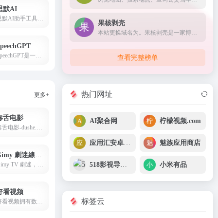
思默AI
思默AI助手工具，它不仅支持AI问答，还有智能写作、AI专业训练、代码助手、AI娱乐、AI绘画和AI语音的功能，每个分类下都有不同的小功能可以使用，非常全面。
果核剥壳
本站更换域名为。果核剥壳是一家博客类型的资源分享软件，分享绿色软件软件，破解软件，安卓软件，纯净系统等。守住互联网最后的一片净土。
peechGPT
SpeechGPT是一个web应用程序，使您能够与ChatGPT进行对话。您可以使用此应用程序来提高您的语言口语技能，也可以简单地与ChatGPT聊天。
查看完整榜单
热门网址
更多+
毒舌电影
AI聚合网
柠檬视频.com
毒舌电影-dushe.app-看电影，可以改变人生！奈飞Netflix免费看，每天更新热火欧美日韩剧，最新韩国电影，在线免费电影网，VIP视频免费看！
应用汇安卓市场
魅族应用商店
Gimy 劇迷線上看
Gimy TV 劇迷，劇迷煲劇首選線上看電視劇與節目，隨時隨地輕鬆追上最新影劇資訊 ! 涵蓋電影、電視劇、動漫、綜藝、陸劇、韓劇、美劇、台劇、日劇、BL、泰劇、紀錄片等。Gimy.app,Gimy.co
518影视导航网
小米有品
好看视频
标签云
好看视频拥有数十万视频创作者，独家海量高清短视频，分类覆盖VLOG、影视、娱乐、搞笑、音乐、游戏等全方位优质视频，每天观看次数数十亿次，深度了解您的喜好，好看到停不下来。