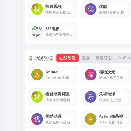
搜狐视频
优酷
搜狐视频是搜狐旗下专业的综合视频网站，提供正版高清电影、电视剧、综艺、纪录片、动漫等。网罗最新最热新闻、娱乐资讯，同时提供免费视频空间和视频分享服务。
视频服务平台,提供视频播放,视频发布,视频搜索,视频分享
555电影
免费为您收集分享最新热门电影,独播点播电视剧,番剧,美剧,国漫,综艺等,免费在线观看，555电影是2020年最新影视首发站,看最新影片就到555电影。
动漫资源
在线动漫
漫画
动漫综合
CosPla
Anime1
喵物次元
Anime1.me 動畫線上看 &#8211; 上百部動漫免費線上看！
喵物次元高质量高画质享受最快最稳的追番体验~
搜狐动漫频道
乐视动漫
搜狐视频动漫频道，包含各类最新最热国产动画、日韩动画、欧美动画、搞笑动画、冒险动画、童话动画、动作动画和原创动画。
乐视动漫_动漫视频_动漫排行榜 - 乐视视频
优酷动漫
AcFun弹幕视频网
视频服务平台,提供视频播放,视频发布,视频搜索,视频分享
AcFun是国内首家弹幕视频网站，这里有全网独家动漫新番， 友好的弹幕氛围，有趣的UP主，好玩有科技感的虚拟偶像，年轻人都在用。