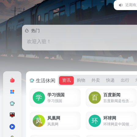
2023
热门
欢迎入驻！
生活休闲
资讯
购物
外卖
快递
出行
学习强国
百度新闻
学习强国
百度新闻是包含海量资讯的新闻服务平台，真实反映每时每刻的新闻热点。您可以搜索新闻事件、热点话题、人物动态、产品资讯等，快速了解它们的最新进展。
凤凰网
环球网
凤凰网
环球网是中国领先的国际资讯门户，拥有独立采编权的中央重点新闻网站。环球网秉承环球时报的国际视野，力求及时、客观、权威、独立地报道新闻，致力于应用前沿的互联网技术，为全球化时代的中国互联网用户提供与国际生活相关的资讯服务、互动社区。未来会致力于打造全球化在线生活平台，成为中国与国际之间沟通与交流的桥梁。