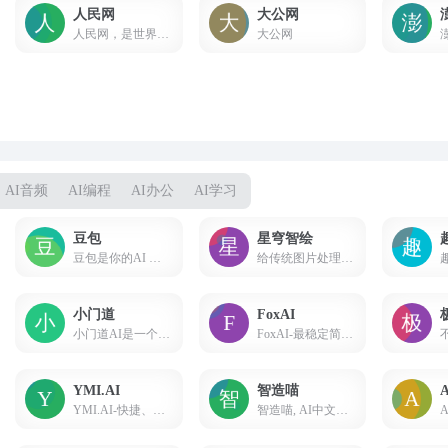
人民网
大公网
人民网，是世界十大报纸之一《人民日报》建设的以新闻为主的大型网上信息发布平台，也是互联网上最大的中文和多语种新闻网站之一。作为国家重点新闻网站，人民网以新闻报道的权威性、及时性、多样性和评论性为特色，在网民中树立起了“权威媒体、大众网站”的形象。
大公网
AI音频
AI编程
AI办公
AI学习
豆包
星穹智绘
豆包是你的AI 聊天智能对话问答助手，写作文案翻译情感陪伴编程全能工具。豆包为你答疑解惑，提供灵感，辅助创作，也可以和你畅聊任何你感兴趣的话题。
给传统图片处理和办公插上AI的翅膀. 星穹智绘专注于大模型AI辅助生图、写作等领域，提供在线使用的各种图像AI处理工具，将复杂操作简单化，
小门道
FoxAI
小门道AI是一个提供AI服务的网站，Midjourney绘画，抠图，去除水印，魔法抹除，图片变清，无损放大，SVG矢量图等服务
FoxAI-最稳定简单的AI助手
YMI.AI
智造喵
YMI.AI-快捷、高效的人工智能創作平台
智造喵, AI中文智能对话, 与AI对话
A