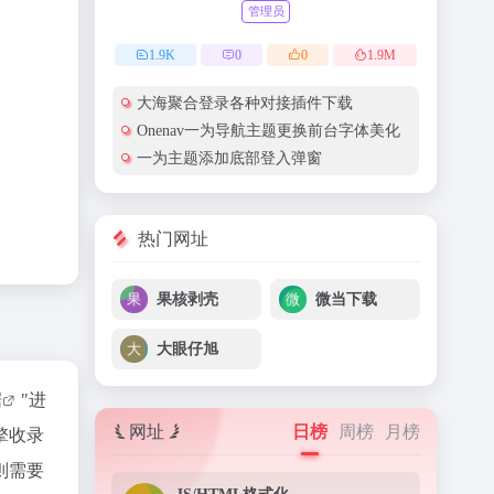
管理员
1.9
K
0
0
1.9
M
大海聚合登录各种对接插件下载
Onenav一为导航主题更换前台字体美化
一为主题添加底部登入弹窗
热门网址
果核剥壳
微当下载
大眼仔旭
据
"进
网址
日榜
周榜
月榜
擎收录
则需要