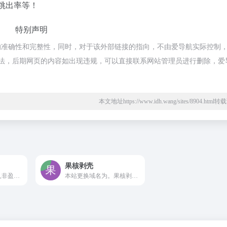
跳出率等！
特别声明
准确性和完整性，同时，对于该外部链接的指向，不由爱导航实际控制，在
合规合法，后期网页的内容如出现违规，可以直接联系网站管理员进行删除，爱
本文地址https://www.idh.wang/sites/8904.htm
果核剥壳
大眼仔旭网站是个人非盈利性网站,主要以分享日常工作生活办公技术资源为主,大眼仔热衷于分享互联网上一切所有美好事物,希望和您一起成长.
本站更换域名为。果核剥壳是一家博客类型的资源分享软件，分享绿色软件软件，破解软件，安卓软件，纯净系统等。守住互联网最后的一片净土。