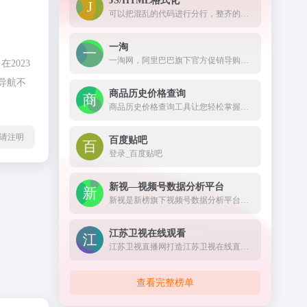
JS/HTML格式化
可以把混乱的代码进行分行，整齐的显示出来。
一淘
一淘网，阿里巴巴旗下官方促销导购平台，通过超高返利、大额红包、超值优惠券等丰富的利益点，为用户提供高性价比的品牌好货，是必不可少的网购省钱利器。
2023
导航不
商品历史价格查询
商品历史价格查询工具让您轻松掌握商品的历史价格趋势，辨别商品真假促销，支持淘宝历史价格查询、天猫历史价格查询、京东历史价格查询等，是一款不可多得的购物神器。
l转载请注明
百度贴吧
登录_百度贴吧
新视—视频号数据分析平台
新视是新榜旗下视频号数据分析平台，对外发布公众权威的视频号垂类榜单，不仅提供视频号及动态的搜索查找、还提供热门话题及优质脚本等全面数据服务，打通公众号全链路，助力视频号主运营变现。
江苏卫视在线观看
江苏卫视直播网打造江苏卫视在线直播高清观看网络平台,方便在线观看江苏电视台直播节目,更多精彩尽在荔枝网。
查看完整榜单