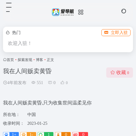
热门
立即入驻
欢迎入驻！
首页
•
探索发现
•
博客
•
正文
我在人间贩卖黄昏
收藏
0
4年前发布
551
0
0
我在人间贩卖黄昏,只为收集世间温柔见你
所在地：
中国
收录时间：
2023-01-25
1+
1-
1
0
0