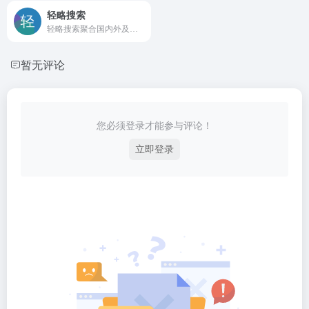
轻略搜索
轻略搜索聚合国内外及各种垂直搜索引擎。 一键切换垂直搜索和来源网站，只需一个网页即可获取全网搜索资源，并根据您的搜索习惯智能排序和自定义搜索，真正的一站式全能搜索。覆盖新闻、图片、视频、小说、地图、法律、资源、云盘、旅游、商业、科教、软件、电影、医疗、票务等几十种细分领域。
暂无评论
您必须登录才能参与评论！
立即登录