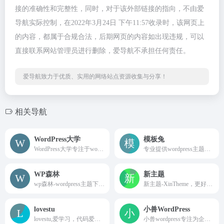
接的准确性和完整性，同时，对于该外部链接的指向，不由爱
导航实际控制，在2022年3月24日 下午11:57收录时，该网页上
的内容，都属于合规合法，后期网页的内容如出现违规，可以
直接联系网站管理员进行删除，爱导航不承担任何责任。
爱导航致力于优质、实用的网络站点资源收集与分享！
相关导航
WordPress大学
模板兔
WordPress大学专注于wordpress建站教学,提供wordpress主题,wordpress插件,wordpress代码和wordpress教程等一站式服务,让每一个人都能用好wordpress.
专业提供wordpress主题定制开发，wordpress主题、wordpress模板、wordpress插件、wordpress企业主题、wordpress博客模板免费下载。
WP森林
新主题
wp森林-wordpress主题下载站-致力于为广大网友提供最新最全的wordpress主题-wordpress博客主题-wordpress企业主题-为企业及草根站长提供助力！
新主题-XinTheme，更好的WordPress主题下载站，提供高品质的WordPress主题，企业主题，博客主题，WordPress模板，还有更多的WordPress安装使用教程供你学习。
lovestu
小兽WordPress
lovestu,爱学习，代码爱好者，主题设计师。WordPress主题分享，WordPress插件分享，WordPress技术教程。
小兽wordpress专注为企业而生的wordpress主题模板，提供wordpress企业主题模板定制开发服务，分享高端时尚,简单上手,易于定制的原创wordpress主题模板！