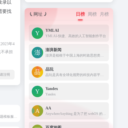
收录以
需要找
网址
日榜
周榜
月榜
YMI.AI
YMI.AI-快捷、高效的人工智能創作平台
23年4
澎湃新闻
航不承担
澎湃是植根于中国上海的时政思想类互联网平台，以最活跃的原创新闻与最冷静的思想分析为两翼，是互联网技术创新与新闻价值传承的结合体，致力于问答式新闻与新闻追踪功能的实践，澎湃，澎湃新闻，澎湃新闻网，新闻与思想
品玩
l转载请注明
品玩是具有全球化视野的科技内容平台和创新连接器，致力于服务全球科技创新者。
Yandex
Yandex
AA
AnywhereAnything 是为了把 webOS 的 Just Type 搬上 web 而做的，并进行了本地化。
专业WordPress主题模板服务商，我们的团队有着多年的WordPress主题开发经验，所有WP主题及插件均原创开发，并有我们自主开发的wordpress后台主题设置面板，即使不懂代码也能轻松搞定！WPCOM，打造更专业的WordPress中文建站服务商
百度地图