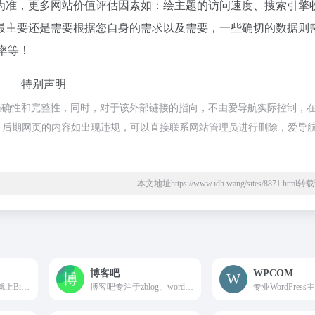
为准，更多网站价值评估因素如：绘主题的访问速度、搜索引擎
最主要还是需要根据您自身的需求以及需要，一些确切的数据则
率等！
特别声明
确性和完整性，同时，对于该外部链接的指向，不由爱导航实际控制，在20
合法，后期网页的内容如出现违规，可以直接联系网站管理员进行删除，爱导
本文地址https://www.idh.wang/sites/8871.htm
博客吧
WPCOM
找WordPress主题，就上BitTheme。BitTheme是国内名列前茅的WordPress主题开发团队，团队开发有多款WordPress企业主题、WordPress博客主题。同时对所有的WordPress主题提供长期的维护更新和技术支持，是您购买WordPress主题的不二之选！
博客吧专注于zblog、wordpress、dedecms等开源建站源码模板插件教程资源整合，分享高品质zblog模板插件、wordpress主题教程、织梦dedecms模板资源下载!