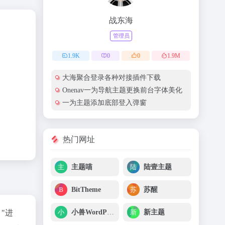
战东海
管理员
1.9
K
0
0
1.9
M
大海聚合登录各种对接插件下载
Onenav一为导航主题更换前台字体美化
一为主题添加底部登入弹窗
热门网址
主题喵
陆壹主题
BitTheme
苏醒
小兽WordPress
新主题
"进