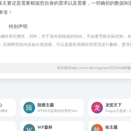
最主要还是需要根据您自身的需求以及需要，一些确切的数据则
率等！
特别声明
确性和完整性，同时，对于该外部链接的指向，不由爱导航实际控制，在20
规合法，后期网页的内容如出现违规，可以直接联系网站管理员进行删除，爱导
本文地址https://www.idh.wang/sites/8329.htm
心
陆壹主题
龙笑天下
芒果源码是专注精品网站源码下载的网站！提供各类精品商业源码,包括ecshop等商城源码,微擎,微信小程序源码,织梦模板,帝国cms模板,discuz模板,wordpress模板,网页设计素材,学生设计作业,开发视频教程,网页特效素材等
WPMEE是国内优秀的WordPress建站综合平台，网站每天更新若干WordPress入门教程、WordPress开发教程以及WordPress主题。让所有WordPress使用者能通过WPMEE学习“WordPress安装”至“WordPress主题开发“的各种知识
WP森林
绘主题