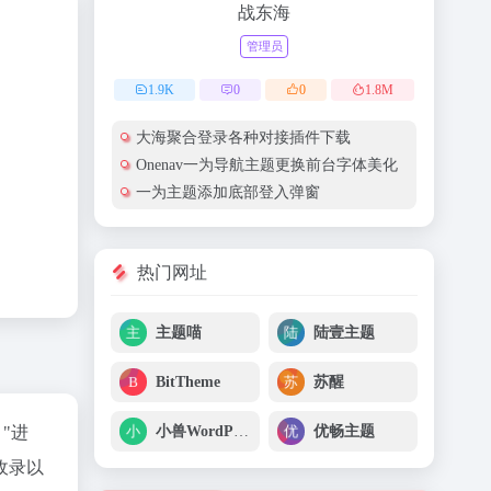
战东海
管理员
1.9
K
0
0
1.8
M
大海聚合登录各种对接插件下载
Onenav一为导航主题更换前台字体美化
一为主题添加底部登入弹窗
热门网址
主题喵
陆壹主题
BitTheme
苏醒
小兽WordPress
优畅主题
"进
收录以