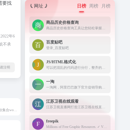
需要找
网址
日榜
周榜
月榜
商品历史价格查询
商品历史价格查询工具让您轻松掌握商品的历史价格趋势，辨别商品真假促销，支持淘宝历史价格查询、天猫历史价格查询、京东历史价格查询等，是一款不可多得的购物神器。
22年6
百度贴吧
航不承
登录_百度贴吧
JS/HTML格式化
l转载请注明
可以把混乱的代码进行分行，整齐的显示出来。
一淘
一淘网，阿里巴巴旗下官方促销导购平台，通过超高返利、大额红包、超值优惠券等丰富的利益点，为用户提供高性价比的品牌好货，是必不可少的网购省钱利器。
江苏卫视在线观看
江苏卫视直播网打造江苏卫视在线直播高清观看网络平台,方便在线观看江苏电视台直播节目,更多精彩尽在荔枝网。
Dragon主题是一款集合wordpress商城主题、图片主题、资源下载主题、博客主题的wordpress多功能高级付费主题模板，支持QQ微博微信登录，支持支付宝当面付、微信扫码/H5支付/JSAPI支付等支付方式，支持付费下载、付费阅读查看、卡密、VIP会员、推广佣金、前端发布文章资源等。
freepik
Millions of Free Graphic Resources. ✓ Vectors ✓ Stock Photos ✓ PSD ✓ Icons ✓ All that you need for your Creative Projects