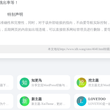
跳出率等！
特别声明
准确性和完整性，同时，对于该外部链接的指向，不由爱导航实际控制，在
规合法，后期网页的内容如出现违规，可以直接联系网站管理员进行删除，爱
本文地址https://www.idh.wang/sites/4640.htm
知更鸟
挖主题
wp森林-wordpress主题下载站-致力于为广大网友提供最新最全的wordpress主题-wordpress博客主题-wordpress企业主题-为企业及草根站长提供助力！
分享交流WordPress经验与技巧，关注前端设计与网站制作，打造自己专属的WordPress主题，让你的博客与众不同！
新主题
LOVETOO
zibll主题子比主题专为个人、企业的WordPress主题美化设计开发，wp主题采用简约优雅的设计风格搭配强大的商城功能以及易用的模块化配置，成为更加适合中文wordpress商城主题模板、wordpress企业主题模板、wordpress博客主题模板。
新主题-XinTheme，更好的WordPress主题下载站，提供高品质的WordPress主题，企业主题，博客主题，WordPress模板，还有更多的WordPress安装使用教程供你学习。