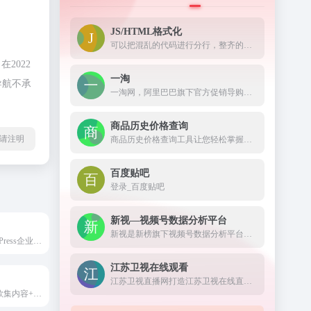
JS/HTML格式化
可以把混乱的代码进行分行，整齐的显示出来。
2022
一淘
导航不承
一淘网，阿里巴巴旗下官方促销导购平台，通过超高返利、大额红包、超值优惠券等丰富的利益点，为用户提供高性价比的品牌好货，是必不可少的网购省钱利器。
商品历史价格查询
l转载请注明
商品历史价格查询工具让您轻松掌握商品的历史价格趋势，辨别商品真假促销，支持淘宝历史价格查询、天猫历史价格查询、京东历史价格查询等，是一款不可多得的购物神器。
百度贴吧
登录_百度贴吧
新视—视频号数据分析平台
新视是新榜旗下视频号数据分析平台，对外发布公众权威的视频号垂类榜单，不仅提供视频号及动态的搜索查找、还提供热门话题及优质脚本等全面数据服务，打通公众号全链路，助力视频号主运营变现。
挖主题北京WordPress企业网站建设-wordpress主题模板-WordPress企业小程序开发-WordPress外贸主题，提升wordpress用户网站价值！
江苏卫视在线观看
江苏卫视直播网打造江苏卫视在线直播高清观看网络平台,方便在线观看江苏电视台直播节目,更多精彩尽在荔枝网。
LOVETOO是一款集内容+互动+运营于一身的wordpress主题，拥有文章系统、个人中心、圈子、分类、关注、粉丝、帖子、QQ微博登录注册、消息提醒、糖果积分、支付宝支付、VIP系统及可见权限、丰富用户角色(网站管理/网站黑名单等等)