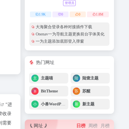
管理员
1.9
K
0
0
1.8
M
大海聚合登录各种对接插件下载
Onenav一为导航主题更换前台字体美化
一为主题添加底部登入弹窗
热门网址
主题喵
陆壹主题
BitTheme
苏醒
小兽WordPress
新主题
据
"进
擎收录
则需要
网址
日榜
周榜
月榜