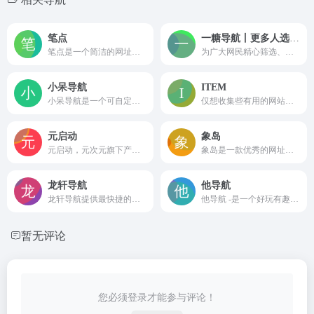
笔点
一糖导航丨更多人选择的资源导航
笔点是一个简洁的网址导航网站。你可以自定义上网常用网址、自定义你需要的工具模块。你还可以发现、收集、分享，Web开发、设计工作中的优质资源、干货。
为广大网民精心筛选、整理国内外各类优秀的网站大全，更多人选择的标签网址导航
小呆导航
ITEM
小呆导航是一个可自定义的简洁多领域网址导航，收录了前端开发、设计师、影视后期、日常办公等领域优质网站，为广大用户提供高效率的上网导航服务。
仅想收集些有用的网站，让大家网上冲浪的过程更简单些
元启动
象岛
元启动，元次元旗下产品。专注于网站流量和市场分析的在线工具，可以帮助用户了解任何网站的流量来源、访问量、用户行为以及对手情况。
象岛是一款优秀的网址导航工具，它可以成为你首选的浏览器主页。象岛提供了丰富有趣的网站分类，包括新闻、娱乐、科技、购物等等，方便用户快速访问各类优质网站。
龙轩导航
他导航
龙轩导航提供最快捷的资源平台，让你迅速找到想要的资源，准确又方便快捷
他导航 -是一个好玩有趣的网址导航网站。你可以自定义上网常用网址、提供简单有效的上网服务，收集的网站都是行业里最有效的网址，让你的网上生活更精彩。
暂无评论
您必须登录才能参与评论！