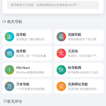
爱导航致力于优质、实用的网络站点资源收集与分享！
相关导航
柒导航
花猫导航
柒导航是个聚合网址导航、一个属于你的专属柒始页，给您最好的互联网搜索功能和网址收集体验，拥有超强的聚合搜索引擎，精选大量实用的网址资源！
花猫导航收录了设计师、日常办公、二次元、电商、学习教程、辅助工具等领域优质网站或服务，并结合收录了以相关网站或服务的教程类、科普类和资讯类的文章，为广大用户提供高效率的上网导航服务。
他导航
元启动
他导航 -是一个好玩有趣的网址导航网站。你可以自定义上网常用网址、提供简单有效的上网服务，收集的网站都是行业里最有效的网址，让你的网上生活更精彩。
元启动，元次元旗下产品。专注于网站流量和市场分析的在线工具，可以帮助用户了解任何网站的流量来源、访问量、用户行为以及对手情况。
iMyShare
快导航网
iMyShare收集精品网络免费资源，包括资源网站、BT种子磁力搜索、网盘搜索、免费视频、免费音乐、免费电子书、实用软件、在线工具、有趣的网站、办公素材、免费漫画网站、免费动漫和各类资源，欢迎前来探索。
快导航网-站在前方,为你导航，一个全人工编辑的开放式网站分类目录,其汇聚了网上较为优秀的网站,满足用户日常的网址导航需求，并让用户发现更多有趣的网站,旨在打造高质量导航分类目录网站！
万有导航
完美网址导航
一个互联网全职业的聚合资源网址导航
完美导航 给您最好的互联网搜索功能和网址收集体验，拥有超强的聚合搜索引擎，精选大量实用的网址，（生活、休闲、办公、影视、工具、资源网址）超贴心的服务，某个网址失效了？找不到？完美导航会第一时间给您找出相关并且发布在失效网址页内和回复您的反馈。
暂无评论