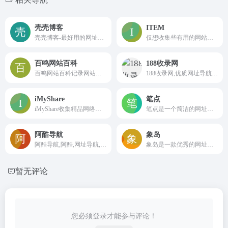
壳壳博客
ITEM
壳壳博客-最好用的网址导航收藏夹，关注自媒体创业者，软件影视资源的导航博客，每天几分钟资源资讯一箩筐。
仅想收集些有用的网站，让大家网上冲浪的过程更简单些
百鸣网站百科
188收录网
百鸣网站百科记录网站发展历程，追踪网站大事件，提供分类目录及网站收录，包含购物网址大全、教育网址大全、旅游网址大全、地方网址大全、设计网址大全、货源网址大全、行业网址大全、站长网址大全、医疗网址大全、人才网址大全等;百家争鸣，精彩内容尽在www.baimin.com。
188收录网,优质网址导航目录平台,为您提供免费网站收录提交,网站目录提交入口,免费自动秒收录网址,提供自动收录网站,网址导航源码,自动链,友情链接交换。
iMyShare
笔点
iMyShare收集精品网络免费资源，包括资源网站、BT种子磁力搜索、网盘搜索、免费视频、免费音乐、免费电子书、实用软件、在线工具、有趣的网站、办公素材、免费漫画网站、免费动漫和各类资源，欢迎前来探索。
笔点是一个简洁的网址导航网站。你可以自定义上网常用网址、自定义你需要的工具模块。你还可以发现、收集、分享，Web开发、设计工作中的优质资源、干货。
阿酷导航
象岛
阿酷导航,阿酷,网址导航,简约导航,行业导航,专业导航,导航站的导航,优质资源分享,让世界再酷一点!
象岛是一款优秀的网址导航工具，它可以成为你首选的浏览器主页。象岛提供了丰富有趣的网站分类，包括新闻、娱乐、科技、购物等等，方便用户快速访问各类优质网站。
暂无评论
您必须登录才能参与评论！