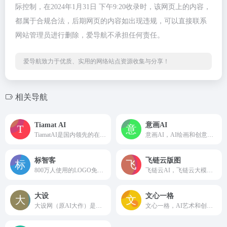
际控制，在2024年1月31日 下午9:20收录时，该网页上的内容，
都属于合规合法，后期网页的内容如出现违规，可以直接联系
网站管理员进行删除，爱导航不承担任何责任。
爱导航致力于优质、实用的网络站点资源收集与分享！
相关导航
Tiamat AI
意画AI
TiamatAI是国内领先的在线AI绘画平台，提供海量的AI绘画模板及AI绘画模型，支持用户利用文本生成图片，方便用户进行AI创作，并提供给用户AI搜索及AI图库。
意画AI，AI绘画和创意辅助平台，依托人工智能绘画技术，通过文本或图片绘画出你内心中的创作，可轻松驾驭多种风格，人人皆可'一语成画'
标智客
飞链云版图
800万人使用的LOGO免费设计在线生成网站!标智客使用AIGC技术为品牌在线生成logo,智能化生成公司logo设计,商标设计,标志设计及企业VI设计. 标志客可1分钟生成个性化logo设计和VI设计，源文件可下载!
飞链云AI，飞链云大模型，飞链云生态，集AI绘画、智能聊天机器人、数字人、AI图库、AI创作、AI图片编辑器、元宇宙、区块链等为一体的AIGC服务网站。
大设
文心一格
大设网（原AI大作）是基于Stable Diffusion的免费ai绘画网站，为ai作画爱好者提供一键生成高清精绘大图、sdxl模型保姆级教程、AI提示词工具。在大设ai人工智能绘画平台随意发挥自己的绘画创意。
文心一格，AI艺术和创意辅助平台，依托飞桨、文心大模型的技术创新推出的“AI作画”产品，可轻松驾驭多种风格，人人皆可“一语成画”