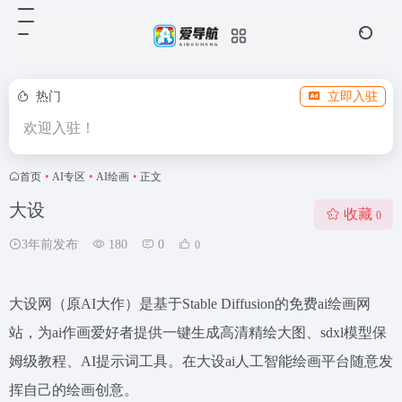
热门
立即入驻
欢迎入驻！
首页
•
AI专区
•
AI绘画
•
正文
大设
收藏
0
3年前发布
180
0
0
大设网（原AI大作）是基于Stable Diffusion的免费ai绘画网
站，为ai作画爱好者提供一键生成高清精绘大图、sdxl模型保
姆级教程、AI提示词工具。在大设ai人工智能绘画平台随意发
挥自己的绘画创意。