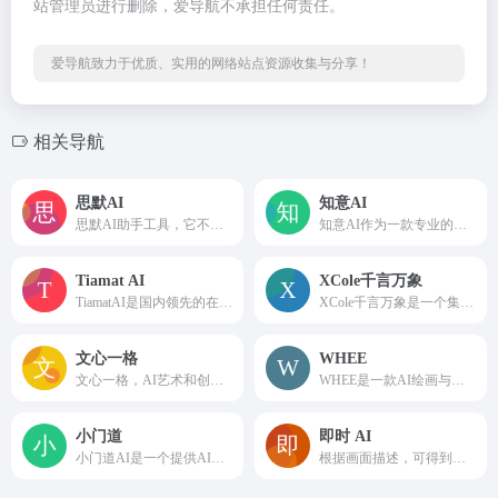
站管理员进行删除，爱导航不承担任何责任。
爱导航致力于优质、实用的网络站点资源收集与分享！
相关导航
思默AI
知意AI
思默AI助手工具，它不仅支持AI问答，还有智能写作、AI专业训练、代码助手、AI娱乐、AI绘画和AI语音的功能，每个分类下都有不同的小功能可以使用，非常全面。
知意AI作为一款专业的AI创作工具软件，运用强大的自然语言处理能力，可进行对话式交互，也可做AI写作、AI绘画、辅助创作等各种特定场景形式的内容创作，通过输入的提示关键词，让AI快速创作生成合适内容，从而大幅提高用户的创作效率，堪称新一代的AI创作神器。
Tiamat AI
XCole千言万象
TiamatAI是国内领先的在线AI绘画平台，提供海量的AI绘画模板及AI绘画模型，支持用户利用文本生成图片，方便用户进行AI创作，并提供给用户AI搜索及AI图库。
XCole千言万象是一个集AI问答写作和AI绘图于一体的创作工具，它提供AI学术文章生成、AI智能写作、AI论文、公文写作等文字和AI绘图、AI绘画、AI动画生成的创作服务,助您快速生成优质文章和精彩绘画作品。体验智能AI创作的乐趣，尽在千言万象。
文心一格
WHEE
文心一格，AI艺术和创意辅助平台，依托飞桨、文心大模型的技术创新推出的“AI作画”产品，可轻松驾驭多种风格，人人皆可“一语成画”
WHEE是一款AI绘画与图片生成器，提供一站式AI视觉创作服务。WHEE不仅会画也会修图，各种AI修图功能一应俱全。使用门槛低，用户只需用自然语言表述需求，就能轻松上手。在画廊中，用户可以欣赏并学习来自多领域创作者的精美作品，为创作提供丰富的灵感来源，进而促进二创和设计师间的交流与合作。
小门道
即时 AI
小门道AI是一个提供AI服务的网站，Midjourney绘画，抠图，去除水印，魔法抹除，图片变清，无损放大，SVG矢量图等服务
根据画面描述，可得到四张高质量创意图像作品。支持通过自然语言描述生成可二次编辑的高质量 UI 设计稿。