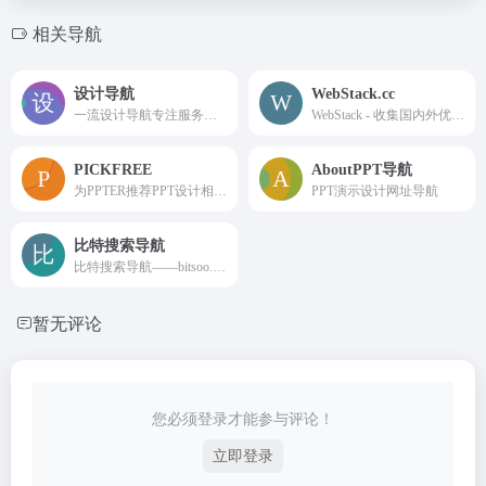
相关导航
设计导航
WebStack.cc
一流设计导航专注服务于设计师的导航网站。致力于分享优秀免费的设计网站网址，一流设计导航大全还包括免费无版权限制可商用的高品质素材，设计教程、尺寸规范、配色方案、设计素材和灵感等。
WebStack - 收集国内外优秀设计网站、UI设计资源网站、灵感创意网站、Resources网站，定时更新分享优质产品设计书签。www.webstack.cc
PICKFREE
AboutPPT导航
为PPTER推荐PPT设计相关网站，为你的PPT设计提供创意灵感、配色方案、免费图片、优质图标、工具插件等
PPT演示设计网址导航
比特搜索导航
比特搜索导航——bitsoo.cn是一个开发者/设计师/产品经理/产品运营的必备优秀导航站。收录UI设计、交互设计、工具、资源、资料、产品、运营、用户体验、行业资讯、数据分析、电子商务、产品运营必备工具、国外优秀网站等相关网站。
暂无评论
您必须登录才能参与评论！
立即登录