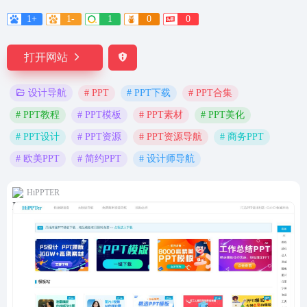
1+
1-
1
0
0
打开网站
# PPT
# PPT下载
# PPT合集
设计导航
# PPT教程
# PPT模板
# PPT素材
# PPT美化
# PPT设计
# PPT资源
# PPT资源导航
# 商务PPT
# 欧美PPT
# 简约PPT
# 设计师导航
HiPPTER