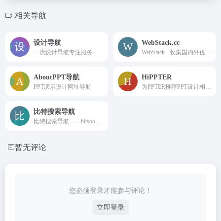
相关导航
设计导航
WebStack.cc
一流设计导航专注服务于设计师的导航网站。致力于分享优秀免费的设计网站网址，一流设计导航大全还包括免费无版权限制可商用的高品质素材，设计教程、尺寸规范、配色方案、设计素材和灵感等。
WebStack - 收集国内外优秀设计网站、UI设计资源网站、灵感创意网站、Resources网站，定时更新分享优质产品设计书签。www.webstack.cc
AboutPPT导航
HiPPTER
PPT演示设计网址导航
为PPTER推荐PPT设计相关网站，为你的PPT设计提供创意灵感、配色方案、免费图片、优质图标、工具插件等
比特搜索导航
比特搜索导航——bitsoo.cn是一个开发者/设计师/产品经理/产品运营的必备优秀导航站。收录UI设计、交互设计、工具、资源、资料、产品、运营、用户体验、行业资讯、数据分析、电子商务、产品运营必备工具、国外优秀网站等相关网站。
暂无评论
您必须登录才能参与评论！
立即登录