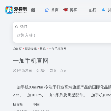
首页
博客
热榜
热门
欢迎入驻！
首页
•
探索发现
•
数码
•
一加手机官网
一加手机官网
4年前发布
284
0
0
一加手机(OnePlus)专注于打造高端旗舰产品的国际化
Ace、一加10 Pro、一加9系列及明星配件。一加手机(On
所在地：
中国