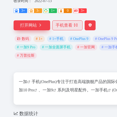
收录时间：
2022-07-13
3+
3-
1+
0
3+
打开网站
手机查看
# 1+
# 1+手机
# OnePlus 9
# OnePlus 9 P
数码
# 一加9 Pro
# 一加全面屏手机
# 一加官网
# 一加手
# 万普拉斯
一加
手机(OnePlus)专注于打造高端旗舰产品的
加10 Pro
、
一加9
系列及明星配件。
一加手机
(
数据统计