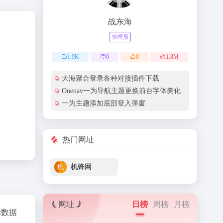
战东海
管理员
1.9
K
0
0
1.8
M
大海聚合登录各种对接插件下载
Onenav一为导航主题更换前台字体美化
一为主题添加底部登入弹窗
热门网址
机锋网
网址
日榜
周榜
月榜
az数据