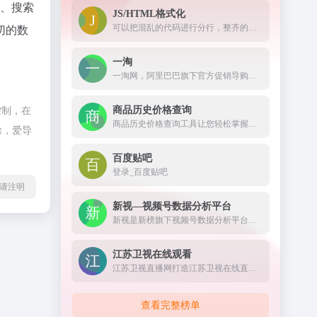
度、搜索
JS/HTML格式化
可以把混乱的代码进行分行，整齐的显示出来。
切的数
一淘
一淘网，阿里巴巴旗下官方促销导购平台，通过超高返利、大额红包、超值优惠券等丰富的利益点，为用户提供高性价比的品牌好货，是必不可少的网购省钱利器。
商品历史价格查询
控制，在
商品历史价格查询工具让您轻松掌握商品的历史价格趋势，辨别商品真假促销，支持淘宝历史价格查询、天猫历史价格查询、京东历史价格查询等，是一款不可多得的购物神器。
除，爱导
百度贴吧
登录_百度贴吧
l转载请注明
新视—视频号数据分析平台
新视是新榜旗下视频号数据分析平台，对外发布公众权威的视频号垂类榜单，不仅提供视频号及动态的搜索查找、还提供热门话题及优质脚本等全面数据服务，打通公众号全链路，助力视频号主运营变现。
江苏卫视在线观看
江苏卫视直播网打造江苏卫视在线直播高清观看网络平台,方便在线观看江苏电视台直播节目,更多精彩尽在荔枝网。
查看完整榜单