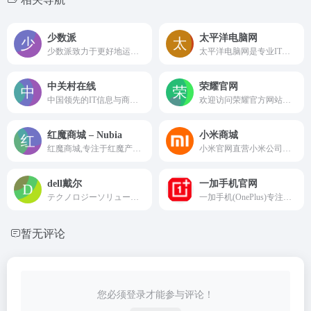
少数派
太平洋电脑网
少数派致力于更好地运用数字产品或科学方法，帮助用户提升工作效率和生活品质
太平洋电脑网是专业IT门户网站,为用户和经销商提供IT资讯和行情报价,涉及电脑,手机,数码产品,软件等.
中关村在线
荣耀官网
中国领先的IT信息与商务门户, 包括新闻, 商城, 硬件, 下载, 游戏, 手机, 评测等40个大型频道，每天发布大量各类产品促销信息及文章专题，是IT行业的厂商, 经销商, IT产品, 解决方案的提供场所
欢迎访问荣耀官方网站，荣耀官网提供荣耀手机（荣耀70系列、荣耀Magic4系列、荣耀Magic V、荣耀60等），以及最新荣耀笔记本，平板电脑，穿戴产品，智慧屏等产品及相关参数详细介绍。
红魔商城 – Nubia
小米商城
红魔商城,专注于红魔产品销售的自营品牌官方商城,玩游戏,上红魔,不红魔,不成魔,品质保障,让你玩个痛快
小米官网直营小米公司旗下所有产品，包括Xiaomi手机系列Xiaomi 11 Ultra、MIX FOLD，Redmi 红米系列Redmi Note 9、Redmi K40 Pro，小米电视、笔记本、米家智能家居等，同时提供小米客户服务及售后支持.
dell戴尔
一加手机官网
テクノロジーソリューションを提供するデル・テクノロ欢迎访问戴尔网上购物商城,为个人、家庭、企业办公等提供高品质戴尔笔记本电脑,台式电脑,服务器,电脑配件等及服务。登录Dell官方网站查询最新Dell产品价格、戴尔优惠活动、戴尔售后服务信息等。
一加手机(OnePlus)专注于打造高端旗舰产品的国际化品牌,市场遍布全球30多个国家和地区。现热销产品为一加 Ace、一加10 Pro、一加9系列及明星配件。一加手机(OnePlus) 致力与世界分享品质科技。
暂无评论
您必须登录才能参与评论！