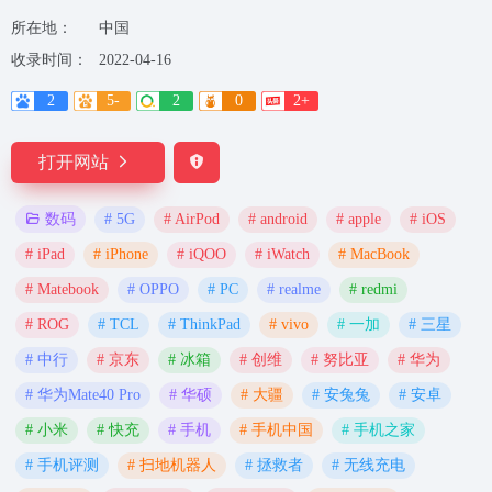
所在地：
中国
收录时间：
2022-04-16
2
5-
2
0
2+
打开网站
# 5G
# AirPod
# android
# apple
# iOS
数码
# iPad
# iPhone
# iQOO
# iWatch
# MacBook
# Matebook
# OPPO
# PC
# realme
# redmi
# ROG
# TCL
# ThinkPad
# vivo
# 一加
# 三星
# 中行
# 京东
# 冰箱
# 创维
# 努比亚
# 华为
# 华为Mate40 Pro
# 华硕
# 大疆
# 安兔兔
# 安卓
# 小米
# 快充
# 手机
# 手机中国
# 手机之家
# 手机评测
# 扫地机器人
# 拯救者
# 无线充电