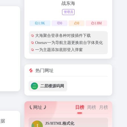
战东海
管理员
1.9
K
0
0
1.8
M
大海聚合登录各种对接插件下载
Onenav一为导航主题更换前台字体美化
一为主题添加底部登入弹窗
热门网址
二层楼源码网
网址
日榜
周榜
月榜
数据
JS/HTML格式化