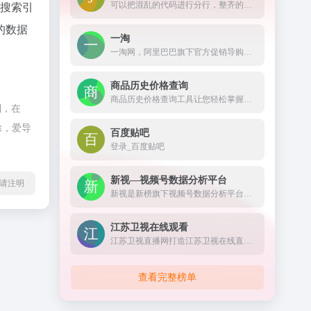
可以把混乱的代码进行分行，整齐的显示出来。
、搜索引
的数据
一淘
一淘网，阿里巴巴旗下官方促销导购平台，通过超高返利、大额红包、超值优惠券等丰富的利益点，为用户提供高性价比的品牌好货，是必不可少的网购省钱利器。
商品历史价格查询
商品历史价格查询工具让您轻松掌握商品的历史价格趋势，辨别商品真假促销，支持淘宝历史价格查询、天猫历史价格查询、京东历史价格查询等，是一款不可多得的购物神器。
制，在
除，爱导
百度贴吧
登录_百度贴吧
新视—视频号数据分析平台
l转载请注明
新视是新榜旗下视频号数据分析平台，对外发布公众权威的视频号垂类榜单，不仅提供视频号及动态的搜索查找、还提供热门话题及优质脚本等全面数据服务，打通公众号全链路，助力视频号主运营变现。
江苏卫视在线观看
江苏卫视直播网打造江苏卫视在线直播高清观看网络平台,方便在线观看江苏电视台直播节目,更多精彩尽在荔枝网。
查看完整榜单