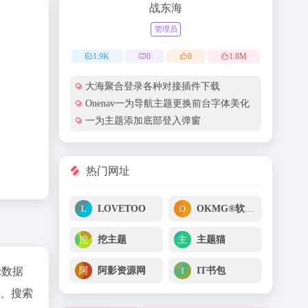
战东海
管理员
1.9
K
0
0
1.8
M
大海聚合登录各种对接插件下载
Onenav一为导航主题更换前台字体美化
一为主题添加底部登入弹窗
热门网址
LOVETOO
OKMG®软件中心
挖主题
主题猫
阿影资源网
IT书包
az数据
度、搜索