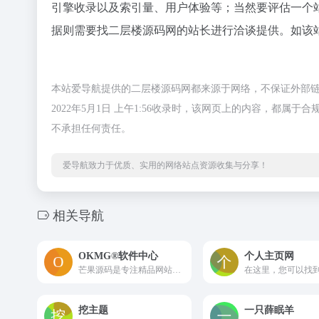
引擎收录以及索引量、用户体验等；当然要评估一个
据则需要找二层楼源码网的站长进行洽谈提供。如该站
本站爱导航提供的二层楼源码网都来源于网络，不保证外部
2022年5月1日 上午1:56收录时，该网页上的内容，都
不承担任何责任。
爱导航致力于优质、实用的网络站点资源收集与分享！
相关导航
OKMG®软件中心
个人主页网
芒果源码是专注精品网站源码下载的网站！提供各类精品商业源码,包括ecshop等商城源码,微擎,微信小程序源码,织梦模板,帝国cms模板,discuz模板,wordpress模板,网页设计素材,学生设计作业,开发视频教程,网页特效素材等
挖主题
一只薛眠羊