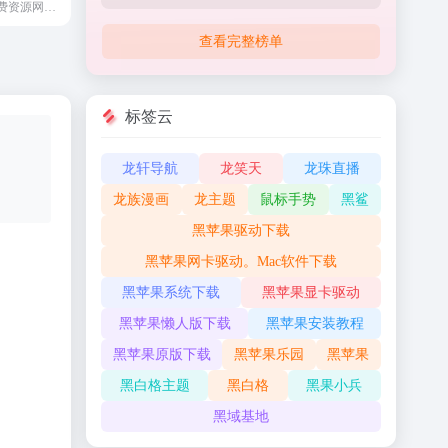
阿影资源网是免费资源网站源码分享平台，每天更新技术教程、活动线报、实用软件等，分享最具价值的内容，致力打造全网最优秀的免费资源网、最大资源网、源码资源网。免费提供ASP、PHP、ASP.NET、JSP、HTML5网站源码下载，网站模板、是一个专注于收集精品源码的专业性平台！
查看完整榜单
标签云
龙轩导航
龙笑天
龙珠直播
龙族漫画
龙主题
鼠标手势
黑鲨
黑苹果驱动下载
黑苹果网卡驱动。Mac软件下载
黑苹果系统下载
黑苹果显卡驱动
黑苹果懒人版下载
黑苹果安装教程
黑苹果原版下载
黑苹果乐园
黑苹果
黑白格主题
黑白格
黑果小兵
黑域基地