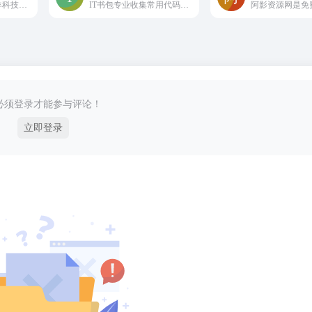
一只薛眠羊是薛眠羊科技工作室旗下网站，专注于小众软件推荐，网络资源分享，互联网经验分享，热爱收集分享各种精品绿色软件，网赚技巧，程序源码，热门资讯以及前后端编程知识，这里有各种电脑手机技巧分享。
IT书包专业收集常用代码、jquery插件、js特效以及wap模板。
必须登录才能参与评论！
立即登录