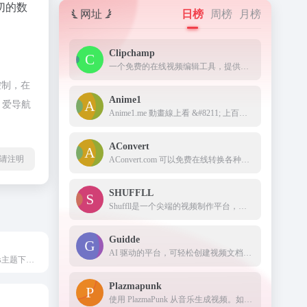
切的数
网址
日榜
周榜
月榜
Clipchamp
一个免费的在线视频编辑工具，提供了一些 AI 功能来改进视频编辑过程。
控制，在
Anime1
，爱导航
Anime1.me 動畫線上看 &#8211; 上百部動漫免費線上看！
AConvert
l转载请注明
AConvert.com 可以免费在线转换各种文档、电子书、图像、图标、视频、音频和存档文件。
SHUFFLL
Shuffll是一个尖端的视频制作平台，它使用人工智能技术来简化创作过程。我们的平台使企业能够在使用传统方法所需的一小部分时间内轻松创建高质量、个性化的视频内容。
Guidde
AI 驱动的平台，可轻松创建视频文档和指南
主题猫-wordpress主题下载站-致力于为广大网友提供最新最全的wordpress主题-wordpress博客主题-wordpress企业主题等，为企业及草根站长提供助力！
Plazmapunk
使用 PlazmaPunk 从音乐生成视频。如果需要，您可以为视频提供主题。只需上传您的音乐文件或当场录制并生成视频。如果需要，您现在可以调整、扩展或完全更改样式描述。