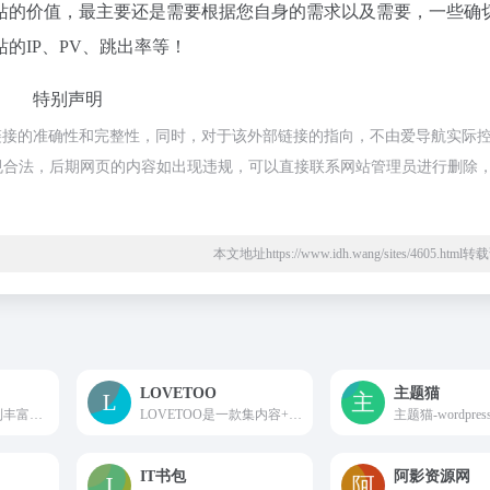
站的价值，最主要还是需要根据您自身的需求以及需要，一些确
的IP、PV、跳出率等！
特别声明
链接的准确性和完整性，同时，对于该外部链接的指向，不由爱导航实际
属于合规合法，后期网页的内容如出现违规，可以直接联系网站管理员进行删除
本文地址https://www.idh.wang/sites/4605.htm
LOVETOO
主题猫
在这里，您可以找到丰富的个人主页源码和模板，包括博客、作品集和简历等多种风格。无论您是开发者还是设计师，我们提供的免费资源将帮助您快速搭建自己的个人网站。立即下载并开始构建您的个人网站！
LOVETOO是一款集内容+互动+运营于一身的wordpress主题，拥有文章系统、个人中心、圈子、分类、关注、粉丝、帖子、QQ微博登录注册、消息提醒、糖果积分、支付宝支付、VIP系统及可见权限、丰富用户角色(网站管理/网站黑名单等等)
IT书包
阿影资源网