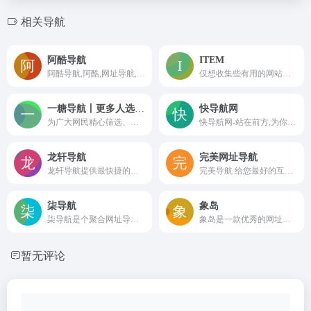
相关导航
阿酷导航
ITEM
阿酷导航,阿酷,网址导航,简约导航,行业导航,专业导航,导航站的导航,优质资源分享,让世界再酷一点!
仅想收集些有用的网站，让大家网上冲浪的过程更简单些
一糖导航丨更多人选择的资源导航
快导航网
为广大网民精心筛选、整理国内外各类优秀的网站大全，更多人选择的标签网址导航
快导航网-站在前方,为你导航，一个全人工编辑的开放式网站分类目录,其汇聚了网上较为优秀的网站,满足用户日常的网址导航需求，并让用户发现更多有趣的网站,旨在打造高质量导航分类目录网站！
龙轩导航
完美网址导航
龙轩导航提供最快捷的资源平台，让你迅速找到想要的资源，准确又方便快捷
完美导航 给您最好的互联网搜索功能和网址收集体验，拥有超强的聚合搜索引擎，精选大量实用的网址，（生活、休闲、办公、影视、工具、资源网址）超贴心的服务，某个网址失效了？找不到？完美导航会第一时间给您找出相关并且发布在失效网址页内和回复您的反馈。
柒导航
象岛
柒导航是个聚合网址导航、一个属于你的专属柒始页，给您最好的互联网搜索功能和网址收集体验，拥有超强的聚合搜索引擎，精选大量实用的网址资源！
象岛是一款优秀的网址导航工具，它可以成为你首选的浏览器主页。象岛提供了丰富有趣的网站分类，包括新闻、娱乐、科技、购物等等，方便用户快速访问各类优质网站。
暂无评论