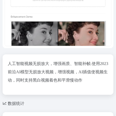
人工智能视频无损放大，增强画质、智能补帧.使用2023
前沿AI模型无损放大视频，增强视频，AI插值使视频生
动，同时支持黑白视频着色和平滑慢动作
数据统计