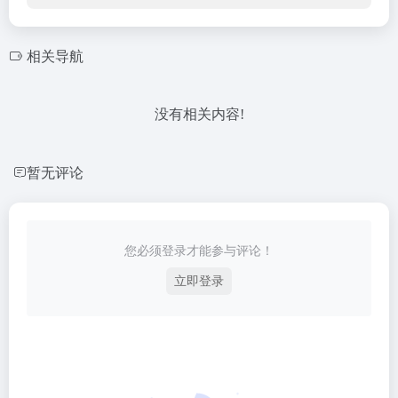
相关导航
没有相关内容!
暂无评论
您必须登录才能参与评论！
立即登录