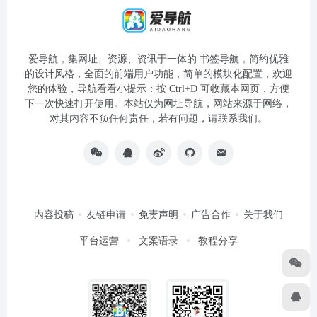
爱导航，集网址、资源、资讯于一体的 书签导航，简约优雅
的设计风格，全面的前端用户功能，简单的模块化配置，欢迎
您的体验，导航看看小提示：按 Ctrl+D 可收藏本网页，方便
下一次快速打开使用。本站仅为网址导航，网站来源于网络，
对其内容不负任何责任，若有问题，请联系我们。
内容投稿
友链申请
免责声明
广告合作
关于我们
平台运营
文案语录
教程分享