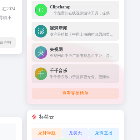
Clipchamp
2024
一个免费的在线视频编辑工具，提供了一些 AI 功能来改进视频编辑过程。
导航不
澎湃新闻
澎湃是植根于中国上海的时政思想类互联网平台，以最活跃的原创新闻与最冷静的思想分析为两翼，是互联网技术创新与新闻价值传承的结合体，致力于问答式新闻与新闻追踪功能的实践，澎湃，澎湃新闻，澎湃新闻网，新闻与思想
l转载请注明
央视网
央视网由中央广播电视总台主办，是以视频为特色的中央重点新闻网站，是央视的融合传播平台，是拥有全牌照业务资质的大型互联网文化企业。秉承“融合创新、一体发展”的理念，以新闻为龙头，以视频为重点，以用户为中心，建成“一网一端多平台多渠道”融媒体传播体系。
千千音乐
千千音乐致力于提供更专业、更懂你的「场景音乐」，打造一款个性化、智能化的音乐伴侣产品，让你感受音乐本身的魅力。这里有来自不同国家的数百名音乐设计师，为你提供更好的音乐服务。
查看完整榜单
标签云
龙轩导航
龙笑天
龙珠直播