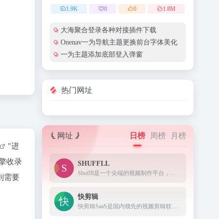
1.9
K
0
0
1.8
M
大海聚合登录各种对接插件下载
Onenav一为导航主题更换前台字体美化
一为主题添加底部登入弹窗
热门网址
网址
日榜
周榜
月榜
"进
引擎收录
SHUFFLL
Shuffll是一个尖端的视频制作平台，它使用人工智能技术来简化创作过程。我们的平台使企业能够在使用传统方法所需的一小部分时间内轻松创建高质量、个性化的视频内容。
则需要
快剪辑
快剪辑SaaS是国内领先的视频剪辑软件,拥有强大的云端剪辑能力,支持在线去水印,录屏,录音,视频文字互转,添加字幕,拥有海量版权视频模板,音乐,特效,贴纸,适用于个人和中小企业定制,支持手机APP和电脑PC下载