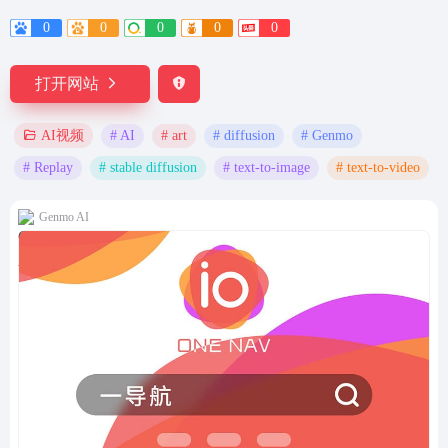
0
0
0
0
0
打开网站
# AI
# art
# diffusion
# Genmo
AI视频
# Replay
# stable diffusion
# text-to-image
# text-to-video
Genmo AI