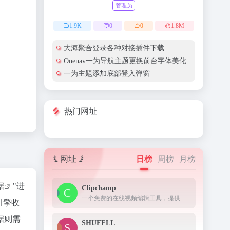
管理员
1.9
K
0
0
1.8
M
大海聚合登录各种对接插件下载
Onenav一为导航主题更换前台字体美化
一为主题添加底部登入弹窗
热门网址
网址
日榜
周榜
月榜
据
"进
Clipchamp
一个免费的在线视频编辑工具，提供了一些 AI 功能来改进视频编辑过程。
引擎收
据则需
SHUFFLL