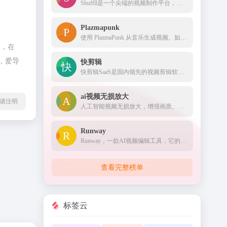
Shuffll是一个尖端的视频制作平台，它使用人工智能技术来简化创作过程。我们的平台使企业能够在使用传统方法所需的一小部分时间内轻松创建高质量、个性化的视频内容。
Plazmapunk
使用 PlazmaPunk 从音乐生成视频。如果需要，您可以为视频提供主题。只需上传您的音乐文件或当场录制并生成视频。如果需要，您现在可以调整、扩展或完全更改样式描述。
制，在
，爱导
快剪辑
快剪辑SaaS是国内领先的视频剪辑软件,拥有强大的云端剪辑能力,支持在线去水印,录屏,录音,视频文字互转,添加字幕,拥有海量版权视频模板,音乐,特效,贴纸,适用于个人和中小企业定制,支持手机APP和电脑PC下载
ai视频无损放大
l转载请注明
人工智能视频无损放大，增强画质、智能补帧.使用2023前沿AI模型无损放大视频，增强视频，AI插值使视频生动，同时支持黑白视频着色和平滑慢动作
Runway
Runway，一款AI视频编辑工具，它的功能又不仅仅是编辑，更重要的是支持文字转视频，只需输入一句话就可以拍大片。
查看完整榜单
标签云