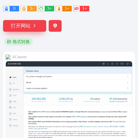
0
3-
3+
1+
1+
打开网站
格式转换
AConvert