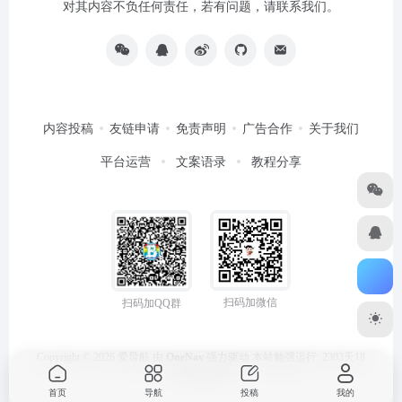
对其内容不负任何责任，若有问题，请联系我们。
内容投稿
友链申请
免责声明
广告合作
关于我们
平台运营
文案语录
教程分享
扫码加微信
扫码加QQ群
Copyright © 2026
爱导航
由
OneNav
强力驱动
本站勉强运行: 2303天18
小时43分9秒
首页
导航
投稿
我的