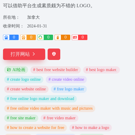
可以借助平台生成素质颇为不错的 LOGO。
所在地：
加拿大
收录时间：
2024-01-31
0
0
0
0
0
打开网站
# best free website builder
# best logo maker.
AI绘画
# create logo online
# create video online
# create website online
# free logo maker
# free online logo maker and download
# free online video maker with music and pictures
# free site maker
# free video maker
# how to create a website for free
# how to make a logo