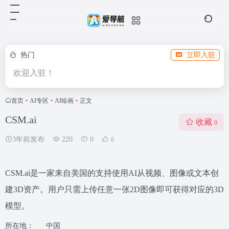
热门
立即入驻
欢迎入驻！
首页
•
AI专区
•
AI绘画
•
正文
CSM.ai
收藏
0
3年前发布
220
0
0
CSM.ai是一家来自美国的支持使用AI从视频、图像或文本创
建3D资产。用户只需上传任意一张2D图像即可获得对应的3D
模型。
所在地：
中国