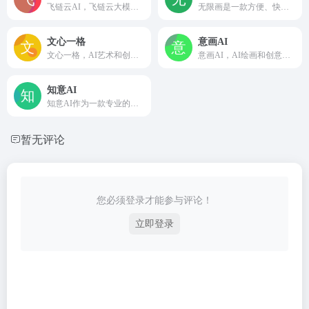
飞链云AI，飞链云大模型，飞链云生态，集AI绘画、智能聊天机器人、数字人、AI图库、AI创作、AI图片编辑器、元宇宙、区块链等为一体的AIGC服务网站。
无限画是一款方便、快捷并基于人工智能技术的免费AI绘画和创作平台。我们提供多种AI绘画工具和AIGC创作功能，如文生图、图生图等。多模态模型训练和图像生成，包括二次元头像生成、图片设计等，让您轻松创作出独具创意的艺术设计作品。
文心一格
意画AI
文心一格，AI艺术和创意辅助平台，依托飞桨、文心大模型的技术创新推出的“AI作画”产品，可轻松驾驭多种风格，人人皆可“一语成画”
意画AI，AI绘画和创意辅助平台，依托人工智能绘画技术，通过文本或图片绘画出你内心中的创作，可轻松驾驭多种风格，人人皆可'一语成画'
知意AI
知意AI作为一款专业的AI创作工具软件，运用强大的自然语言处理能力，可进行对话式交互，也可做AI写作、AI绘画、辅助创作等各种特定场景形式的内容创作，通过输入的提示关键词，让AI快速创作生成合适内容，从而大幅提高用户的创作效率，堪称新一代的AI创作神器。
暂无评论
您必须登录才能参与评论！
立即登录