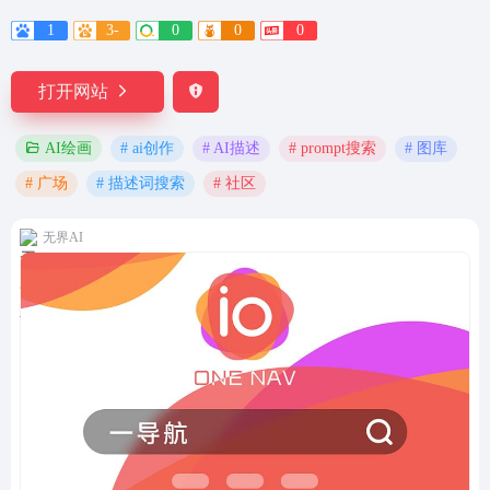
1
3-
0
0
0
打开网站
# ai创作
# AI描述
# prompt搜索
# 图库
AI绘画
# 广场
# 描述词搜索
# 社区
无界AI