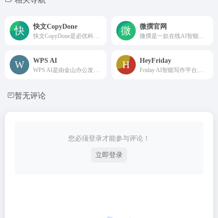
快文CopyDone
微撰官网
快文CopyDone是必优科技旗下AI原创营销文案写作神器,通过强大的自然语言处理能力,通过输入关键词,快速生成原创的软文,可以发布在各个媒体和自媒体平台,大幅提高创作效率
微撰是一款在线AI智能写作、AI智能问答软件,轻松一键生成高质量原创内容，集营销文章、电子邮件和网站文案生成、智能文本纠错、改写润色、自动续写、智能配图为一体,100+丰富写作模板,十大写作场景全覆盖,搜索引擎优化,全场景媒体运营神器！
WPS AI
HeyFriday
WPS AI是由金山办公发布的具备大语言模型能力的人工智能应用，为用户提供智能文档写作、阅读理解和问答、智能人机交互的能力。作为WPS办公套件的重要组成部分，WPS AI将与WPS其他产品无缝衔接，让用户在办公、写作、文档处理等方面实现更高效、更智能的体验。
Friday AI智能写作平台,一键生成高质量原创内容! Friday AI-国内顶尖算法模型,AI自动生成原创文章,60+丰富写作模板,十大写作场景全覆盖,支持改写,续写,扩写,搜索引擎优化,全场景媒体运营神器!
暂无评论
您必须登录才能参与评论！
立即登录