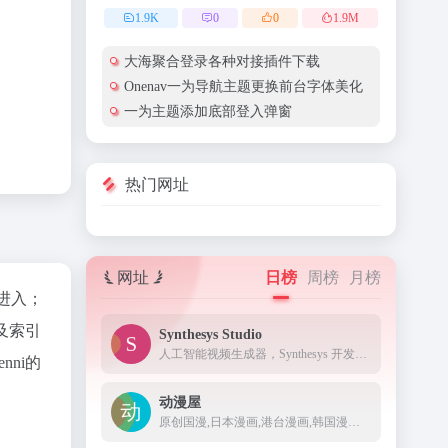
1.9
K
0
0
1.9
M
大海聚合登录各种对接插件下载
Onenav一为导航主题更换前台字体美化
一为主题添加底部登入弹窗
热门网址
网址
日榜
周榜
月榜
"进入；
及索引
Synthesys Studio
人工智能视频生成器，Synthesys 开发用于商业用途的文本到画外音和视频
ni的
动漫屋
原创国漫,日本漫画,港台漫画,韩国漫画,欧美漫画,好漫画,为看漫画的人而生。热门漫画：火影忍者、海贼王1008、死神、一拳超人185、古惑仔88、山海逆战673等