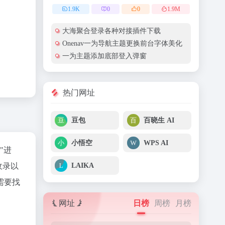
1.9
K
0
0
1.9
M
大海聚合登录各种对接插件下载
Onenav一为导航主题更换前台字体美化
一为主题添加底部登入弹窗
热门网址
豆包
百晓生 AI
小悟空
WPS AI
"进
LAIKA
收录以
需要找
网址
日榜
周榜
月榜