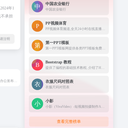
中国农业银行
24年1
中国农业银行
航不承担
PP视频体育
PP视频体育频道,全天24小时在线直播国内外各大体育赛事,英超直播,西甲,德甲直播,亚冠,欧冠,欧联杯,CBA,篮球直播,WWE直播,PP视频体育频道,PP视频一起玩出精彩
l转载请注明
第一PPT模板
第一PPT模板网提供各类PPT模板免费下载，PPT背景图，PPT素材，PPT背景，免费PPT模板下载，PPT图表，精美PPT下载，PPT课件下载，PPT背景图片免费下载；
Bootstrap 教程
提供了编程的基础技术教程, 介绍了HTML、CSS、Javascript、Python，Java，Ruby，C，PHP , MySQL等各种编程语言的基础知识。 同时本站中也提供了大量的在线实例，通过实例，您可以更好的学习编程。..
WPS AI是由金山办公发布的具备大语言模型能力的人工智能应用，为用户提供智能文档写作、阅读理解和问答、智能人机交互的能力。作为WPS办公套件的重要组成部分，WPS AI将与WPS其他产品无缝衔接，让用户在办公、写作、文档处理等方面实现更高效、更智能的体验。
衣服尺码对照表
衣服尺码对照表
小影
小影（VivaVideo）-短视频拍摄制作App，全球最流行的原创短视频应用，视频达人引爆社交网络的秘密神器。更有独家视频美颜、动画贴纸、多字幕添加、配音/配乐、炫酷特效等视频美化素材！一起来分享你的生活，制作你的生活MV和微电影吧！
查看完整榜单