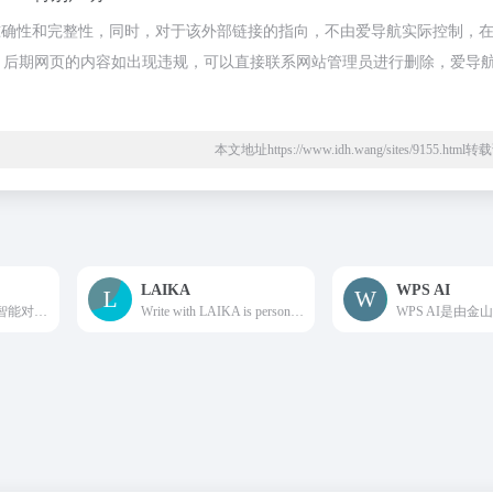
的准确性和完整性，同时，对于该外部链接的指向，不由爱导航实际控制，在20
合法，后期网页的内容如出现违规，可以直接联系网站管理员进行删除，爱导
本文地址https://www.idh.wang/sites/9155.htm
LAIKA
WPS AI
豆包是你的AI 聊天智能对话问答助手，写作文案翻译情感陪伴编程全能工具。豆包为你答疑解惑，提供灵感，辅助创作，也可以和你畅聊任何你感兴趣的话题。
Write with LAIKA is personalised artificial intelligence for writers. We make the boring parts of writing exciting. LAIKA is a creative partner that you train to write like you (or anyone you want). Made for creative writers, game writers, and all other fiction fabricators.