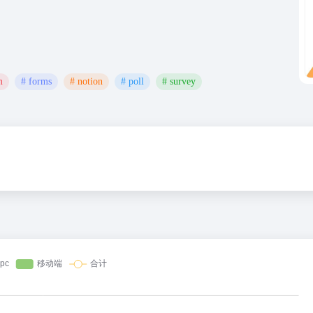
m
# forms
# notion
# poll
# survey