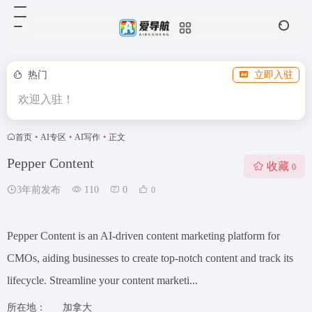
热门
立即入驻
欢迎入驻！
首页
•
AI专区
•
AI写作
•
正文
Pepper Content
收藏
0
3年前发布
110
0
0
Pepper Content is an AI-driven content marketing platform for
CMOs, aiding businesses to create top-notch content and track its
lifecycle. Streamline your content marketi...
所在地：
加拿大