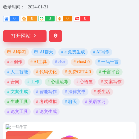
收录时间：
2024-01-31
0
0
0
0
0
打开网站
# ai免费生成
# AI写作
AI学习
AI聊天
# ai创作
# AI工具
# chat
# chat4.0
# 一码千言
# 人工智能
# 代码优化
# 免费GPT4.0
# 千言平台
# 合同
# 工作
# 心理疏导
# 心语屋
# 文案写作
# 文案生成
# 智能写作
# 法律文书
# 爱生活
# 生成工具
# 考试模拟
# 聊天
# 英语学习
# 论文工具
# 论文生成
一码千言