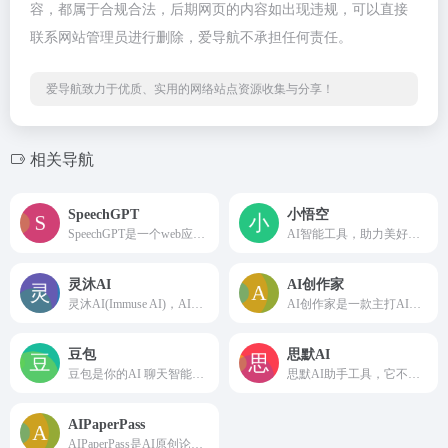
容，都属于合规合法，后期网页的内容如出现违规，可以直接
联系网站管理员进行删除，爱导航不承担任何责任。
爱导航致力于优质、实用的网络站点资源收集与分享！
相关导航
SpeechGPT
小悟空
SpeechGPT是一个web应用程序，使您能够与ChatGPT进行对话。您可以使用此应用程序来提高您的语言口语技能，也可以简单地与ChatGPT聊天。
AI智能工具，助力美好生活。轻轻一键，唤醒专属于你的私人助理。智慧服务，美好生活。
灵沐AI
AI创作家
灵沐AI(Immuse AI)，AI工具官方原版，支持基于4.0GPT的AI聊天。您身边最可靠的AI工具聚合平台。
AI创作家是一款主打AI写作和智能聊天机器人的人工智能软件,在线AI写作工具可以帮助您提升文案写作效率,AI聊天机器人可以在教育学习、生活常识、职场生活等多种领域向您提供各种有价值的信息。
豆包
思默AI
豆包是你的AI 聊天智能对话问答助手，写作文案翻译情感陪伴编程全能工具。豆包为你答疑解惑，提供灵感，辅助创作，也可以和你畅聊任何你感兴趣的话题。
思默AI助手工具，它不仅支持AI问答，还有智能写作、AI专业训练、代码助手、AI娱乐、AI绘画和AI语音的功能，每个分类下都有不同的小功能可以使用，非常全面。
AIPaperPass
AIPaperPass是AI原创论文写作平台，免费千字大纲，5分钟生成3万字初稿，提供答辩汇报ppt、开题报告、任务书等，40篇真实中英文知网参考文献，重复率超过10%包退费。AIPaperPass操作流程步骤：第一步、选择专业方向及拟定论文题目，第二步、AI智能生成论文大纲，第三步、下载论文文件。可选增值服务：开题报告、任务书和答辩汇报PPT。