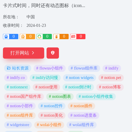
卡片式时间，同时还有动态图标（icon...
所在地：
中国
收录时间：
2024-01-23
0
0
0
0
0
打开网站
# flowus小组件
# flowus组件库
# indify
站长资源
# indify.co
# indify访问慢
# notion widgets
# notion.pet
# notionnext
# notion使用
# notion倒计时
# notion博客
# notion国产组件库
# notion图表
# notion小组件收集
# notion小部件
# notion控件
# notion插件
# notion组件库
# notion美化
# notion进度条
# widgetstore
# wolai小组件
# wolai组件库