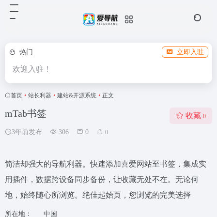
热门
立即入驻
欢迎入驻！
首页
•
站长利器
•
建站&开源系统
•
正文
mTab书签
收藏
0
3年前发布
306
0
0
简洁却强大的导航利器。快速添加喜爱网站至书签，集成实
用插件，数据跨设备同步备份，让收藏无处不在。无论何
地，始终随心所浏览。绝佳起始页，您浏览的完美选择
所在地：
中国