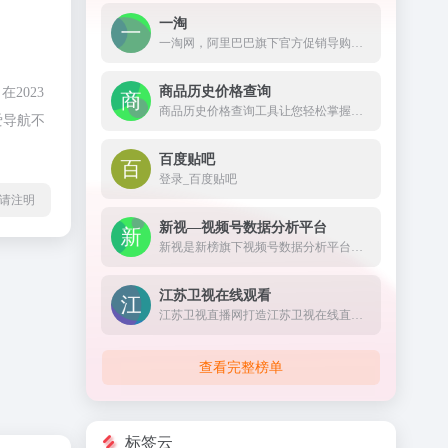
一淘
一淘网，阿里巴巴旗下官方促销导购平台，通过超高返利、大额红包、超值优惠券等丰富的利益点，为用户提供高性价比的品牌好货，是必不可少的网购省钱利器。
商品历史价格查询
2023
商品历史价格查询工具让您轻松掌握商品的历史价格趋势，辨别商品真假促销，支持淘宝历史价格查询、天猫历史价格查询、京东历史价格查询等，是一款不可多得的购物神器。
爱导航不
百度贴吧
登录_百度贴吧
l转载请注明
新视—视频号数据分析平台
新视是新榜旗下视频号数据分析平台，对外发布公众权威的视频号垂类榜单，不仅提供视频号及动态的搜索查找、还提供热门话题及优质脚本等全面数据服务，打通公众号全链路，助力视频号主运营变现。
江苏卫视在线观看
江苏卫视直播网打造江苏卫视在线直播高清观看网络平台,方便在线观看江苏电视台直播节目,更多精彩尽在荔枝网。
查看完整榜单
标签云