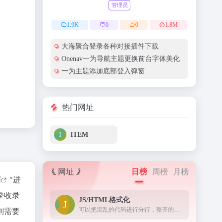
管理员
1.9
K
0
0
1.8
M
大海聚合登录各种对接插件下载
Onenav一为导航主题更换前台字体美化
一为主题添加底部登入弹窗
热门网址
ITEM
网址
日榜
周榜
月榜
据
"进
擎收录
JS/HTML格式化
可以把混乱的代码进行分行，整齐的显示出来。
则需要