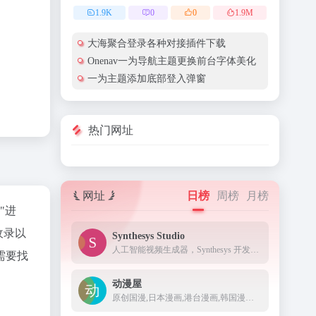
1.9
K
0
0
1.9
M
大海聚合登录各种对接插件下载
Onenav一为导航主题更换前台字体美化
一为主题添加底部登入弹窗
热门网址
网址
日榜
周榜
月榜
"进
收录以
Synthesys Studio
人工智能视频生成器，Synthesys 开发用于商业用途的文本到画外音和视频
需要找
动漫屋
原创国漫,日本漫画,港台漫画,韩国漫画,欧美漫画,好漫画,为看漫画的人而生。热门漫画：火影忍者、海贼王1008、死神、一拳超人185、古惑仔88、山海逆战673等