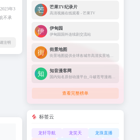
芒果TV纪录片
23年3
高清视频在线观看 - 芒果TV
航不承
伊甸园
伊甸园国外连续剧交流站
l转载请注明
街景地图
街景地图提供全球各城市高清实景地图，360度全景地图视角浏览，足不出户游遍世界各地的每一个角落。街景图像数据涵盖中国大陆、港澳台及世界各国城市的街路和景点名胜。街景地图是您旅游出行、规划选址、探索世界的得力助手。
知音漫客网
国内知名原创动漫平台_斗破苍穹漫画官网_知音漫客网
查看完整榜单
标签云
龙轩导航
龙笑天
龙珠直播