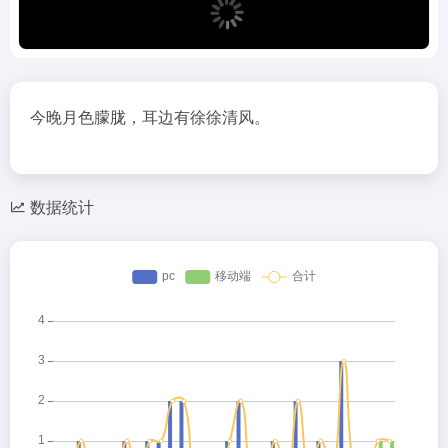
今晚月色朦胧，耳边有徐徐清风。
数据统计