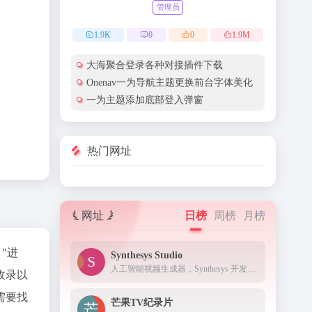
管理员
1.9
K
0
0
1.9
M
大海聚合登录各种对接插件下载
Onenav一为导航主题更换前台字体美化
一为主题添加底部登入弹窗
热门网址
网址
日榜
周榜
月榜
"进
Synthesys Studio
人工智能视频生成器，Synthesys 开发用于商业用途的文本到画外音和视频
收录以
需要找
芒果TV纪录片