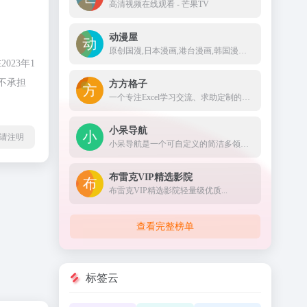
高清视频在线观看 - 芒果TV
动漫屋
原创国漫,日本漫画,港台漫画,韩国漫画,欧美漫画,好漫画,为看漫画的人而生。热门漫画：火影忍者、海贼王1008、死神、一拳超人185、古惑仔88、山海逆战673等
23年1
不承担
方方格子
一个专注Excel学习交流、求助定制的网站
小呆导航
l转载请注明
小呆导航是一个可自定义的简洁多领域网址导航，收录了前端开发、设计师、影视后期、日常办公等领域优质网站，为广大用户提供高效率的上网导航服务。
布雷克VIP精选影院
布雷克VIP精选影院轻量级优质...
查看完整榜单
标签云