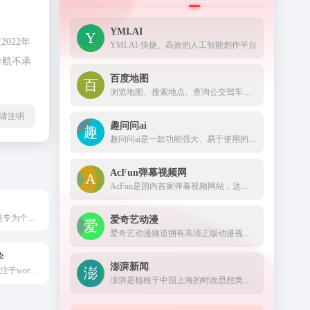
YMI.AI
022年
YMI.AI-快捷、高效的人工智能創作平台
导航不承
百度地图
浏览地图、搜索地点、查询公交驾车线路、查看实时路况，您的出行指南、生活助手。提供地铁线路图浏览，乘车方案查询，以及准确的票价和时间信息。
l转载请注明
趣问问ai
趣问问ai是一款功能强大、易于使用的智能助手，它可以帮助您提升工作效率，提供全天候的在线支持，为您的业务增添竞争力。
AcFun弹幕视频网
AcFun是国内首家弹幕视频网站，这里有全网独家动漫新番， 友好的弹幕氛围，有趣的UP主，好玩有科技感的虚拟偶像，年轻人都在用。
zibll主题子比主题专为个人、企业的WordPress主题美化设计开发，wp主题采用简约优雅的设计风格搭配强大的商城功能以及易用的模块化配置，成为更加适合中文wordpress商城主题模板、wordpress企业主题模板、wordpress博客主题模板。
爱奇艺动漫
爱奇艺动漫频道拥有高清正版动漫视频库，动漫视频、动画电影、动画片在线观看。动漫视频内容丰富全面，正版高清，播放流畅，类型包含日本动漫、欧美动漫、国产动漫、电视动画、动画电影、卡通动漫等动漫类型，经典动漫视频在线播放。
学
澎湃新闻
WordPress大学专注于wordpress建站教学,提供wordpress主题,wordpress插件,wordpress代码和wordpress教程等一站式服务,让每一个人都能用好wordpress.
澎湃是植根于中国上海的时政思想类互联网平台，以最活跃的原创新闻与最冷静的思想分析为两翼，是互联网技术创新与新闻价值传承的结合体，致力于问答式新闻与新闻追踪功能的实践，澎湃，澎湃新闻，澎湃新闻网，新闻与思想