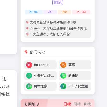
管理员
1.9
K
0
0
1.9
M
大海聚合登录各种对接插件下载
Onenav一为导航主题更换前台字体美化
一为主题添加底部登入弹窗
热门网址
BitTheme
苏醒
小兽WordPress
新主题
"进
脚本之家
zibll子比主题
收录以
需要找
网址
日榜
周榜
月榜