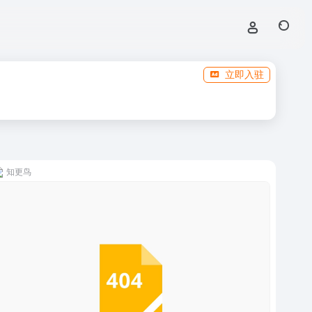
立即入驻
知更鸟