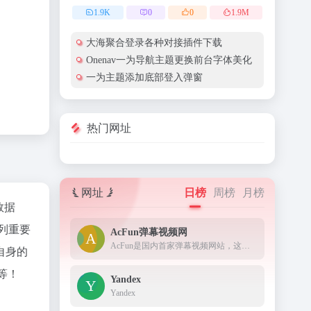
1.9
K
0
0
1.9
M
大海聚合登录各种对接插件下载
Onenav一为导航主题更换前台字体美化
一为主题添加底部登入弹窗
热门网址
网址
日榜
周榜
月榜
数据
列重要
AcFun弹幕视频网
AcFun是国内首家弹幕视频网站，这里有全网独家动漫新番， 友好的弹幕氛围，有趣的UP主，好玩有科技感的虚拟偶像，年轻人都在用。
自身的
等！
Yandex
Yandex