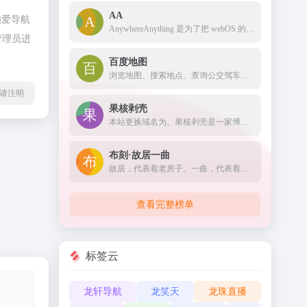
AA
由爱导航
AnywhereAnything 是为了把 webOS 的 Just Type 搬上 web 而做的，并进行了本地化。
管理员进
百度地图
浏览地图、搜索地点、查询公交驾车线路、查看实时路况，您的出行指南、生活助手。提供地铁线路图浏览，乘车方案查询，以及准确的票价和时间信息。
l转载请注明
果核剥壳
本站更换域名为。果核剥壳是一家博客类型的资源分享软件，分享绿色软件软件，破解软件，安卓软件，纯净系统等。守住互联网最后的一片净土。
布刻·故居一曲
故居，代表着老房子。一曲，代表着并不是正真的曲子，更多代表着的还是故事，琴曲背后大多诉说的都是故事。一个老房子，留下的一段老故事。其实更多的还是回忆吧。所以呢，我要把我二十岁以后的记忆都封存在这里。
查看完整榜单
标签云
龙轩导航
龙笑天
龙珠直播