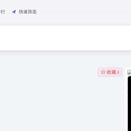
排行
快速筛选
收藏
0