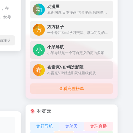
动漫屋
制，在
原创国漫,日本漫画,港台漫画,韩国漫画,欧美漫画,好漫画,为看漫画的人而生。热门漫画：火影忍者、海贼王1008、死神、一拳超人185、古惑仔88、山海逆战673等
，爱导
方方格子
一个专注Excel学习交流、求助定制的网站
l转载请注明
小呆导航
小呆导航是一个可自定义的简洁多领域网址导航，收录了前端开发、设计师、影视后期、日常办公等领域优质网站，为广大用户提供高效率的上网导航服务。
布雷克VIP精选影院
布雷克VIP精选影院轻量级优质...
查看完整榜单
标签云
龙轩导航
龙笑天
龙珠直播