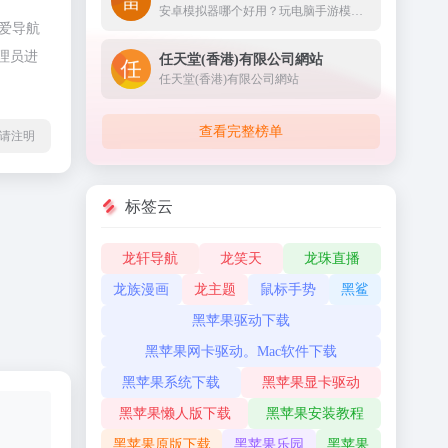
安卓模拟器哪个好用？玩电脑手游模拟器首选雷电模拟器。雷电模拟器采用领先内核（基于Android7.1），具有迅捷的速度和稳定的性能。来感受更大的屏幕、更快的速度、更流畅的操控体验。
爱导航
理员进
任天堂(香港)有限公司網站
任天堂(香港)有限公司網站
查看完整榜单
l转载请注明
标签云
龙轩导航
龙笑天
龙珠直播
龙族漫画
龙主题
鼠标手势
黑鲨
黑苹果驱动下载
黑苹果网卡驱动。Mac软件下载
黑苹果系统下载
黑苹果显卡驱动
黑苹果懒人版下载
黑苹果安装教程
黑苹果原版下载
黑苹果乐园
黑苹果