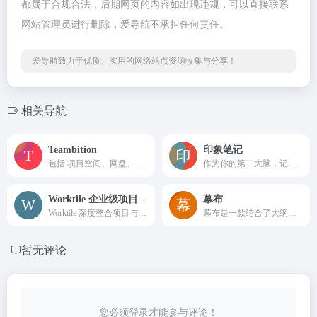
都属于合规合法，后期网页的内容如出现违规，可以直接联系
网站管理员进行删除，爱导航不承担任何责任。
爱导航致力于优质、实用的网络站点资源收集与分享！
相关导航
Teambition
印象笔记
包括 项目空间、网盘、文档、待办、日历 等新一代工具，帮助你把想法变成现实，让创作过程充满愉悦。由阿里巴巴 Teambition 团队打造，个人使用完全免费。
作为你的第二大脑，记录就用印象笔记。印象笔记可以帮助你高效工作、学习与生活。支持无缝多端同步，快速保存微信、微博、网页等内容，一站式完成信息的收集备份、高效记录、分享和永久保存。
Worktile 企业级项目协作与目标管理工具
幕布
Worktile 深度整合项目与任务管理、OKR、网盘、在线沟通等应用，支持丰富的自定义功能，满足各行业各场景的个性化工作需求，助力企业提高管理效能。
幕布是一款结合了大纲笔记和思维导图的头脑管理工具，帮你用更高效的方式和更清晰的结构来记录笔记、管理任务、制定计划甚至是组织头脑风暴。完整覆盖电脑端和移动端
暂无评论
您必须登录才能参与评论！