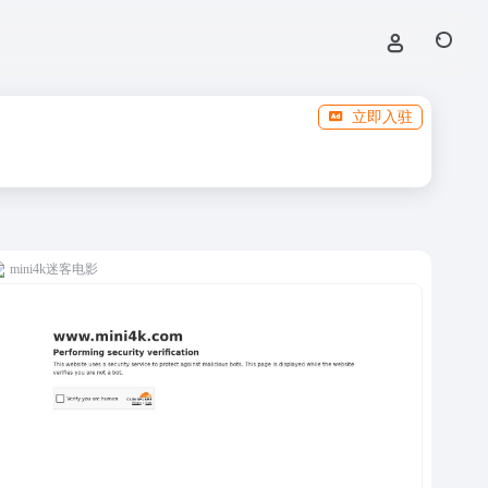
立即入驻
mini4k迷客电影