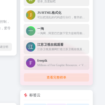
登录_百度贴吧
JS/HTML格式化
可以把混乱的代码进行分行，整齐的显示出来。
际控制，
除，爱导
一淘
一淘网，阿里巴巴旗下官方促销导购平台，通过超高返利、大额红包、超值优惠券等丰富的利益点，为用户提供高性价比的品牌好货，是必不可少的网购省钱利器。
江苏卫视在线观看
l转载请注明
江苏卫视直播网打造江苏卫视在线直播高清观看网络平台,方便在线观看江苏电视台直播节目,更多精彩尽在荔枝网。
freepik
Millions of Free Graphic Resources. ✓ Vectors ✓ Stock Photos ✓ PSD ✓ Icons ✓ All that you need for your Creative Projects
查看完整榜单
标签云