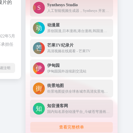
搜片的
Synthesys Studio
人工智能视频生成器，Synthesys 开发用于商业用途的文本到画外音和视频
动漫屋
原创国漫,日本漫画,港台漫画,韩国漫画,欧美漫画,好漫画,为看漫画的人而生。热门漫画：火影忍者、海贼王1008、死神、一拳超人185、古惑仔88、山海逆战673等
2年5月
不承担任
芒果TV纪录片
高清视频在线观看 - 芒果TV
伊甸园
l转载请注明
伊甸园国外连续剧交流站
街景地图
街景地图提供全球各城市高清实景地图，360度全景地图视角浏览，足不出户游遍世界各地的每一个角落。街景图像数据涵盖中国大陆、港澳台及世界各国城市的街路和景点名胜。街景地图是您旅游出行、规划选址、探索世界的得力助手。
知音漫客网
国内知名原创动漫平台_斗破苍穹漫画官网_知音漫客网
查看完整榜单