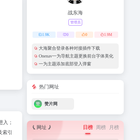
战东海
管理员
1.9
K
0
0
1.9
M
大海聚合登录各种对接插件下载
Onenav一为导航主题更换前台字体美化
一为主题添加底部登入弹窗
热门网址
赞片网
"进入；
网址
日榜
周榜
月榜
及索引