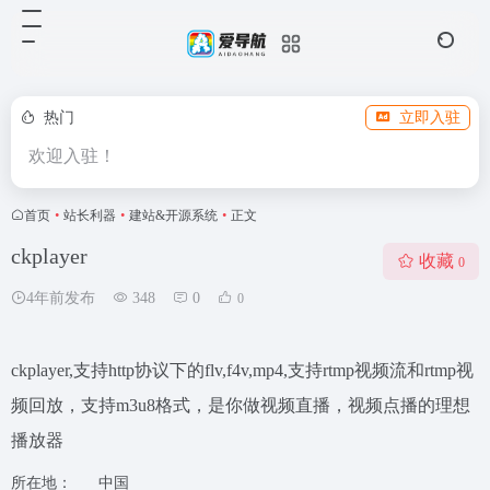
热门
立即入驻
欢迎入驻！
首页
•
站长利器
•
建站&开源系统
•
正文
ckplayer
收藏
0
4年前发布
348
0
0
ckplayer,支持http协议下的flv,f4v,mp4,支持rtmp视频流和rtmp视
频回放，支持m3u8格式，是你做视频直播，视频点播的理想
播放器
所在地：
中国