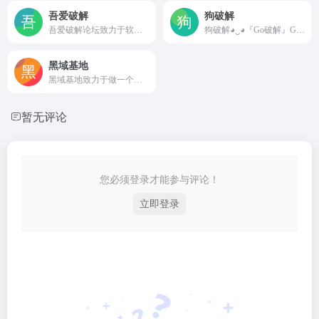
吾爱破解
狗破解
吾爱破解论坛致力于软件安全与病毒分析的前沿，丰富的技术版块交相辉映，由无数热衷于软件加密解密及反病毒爱好者共同维护
狗破解◕‿◕『Go破解』GoPoJie.COM是一个软件分享、游戏分享、源码分享，素材分享,技术教程学习分享经验的一个网站!
黑域基地
黑域基地致力于做一个有用良心软件资源下载站、提供最新52破解软件,吾爱破解游戏,破解版下载等，用心打造一个专业安全的软件下载基地、以及技术教程分享！
暂无评论
您必须登录才能参与评论！
立即登录