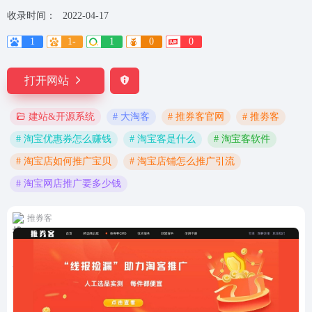
收录时间：
2022-04-17
1
1-
1
0
0
打开网站
# 大淘客
# 推券客官网
# 推劵客
建站&开源系统
# 淘宝优惠券怎么赚钱
# 淘宝客是什么
# 淘宝客软件
# 淘宝店如何推广宝贝
# 淘宝店铺怎么推广引流
# 淘宝网店推广要多少钱
推券客