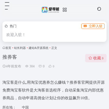
热门
立即入驻
欢迎入驻！
首页
•
站长利器
•
建站&开源系统
•
正文
推券客
收藏
0
4年前发布
304
0
0
淘宝客是什么,用淘宝优惠券怎么赚钱？推券客官网提供开源
免费淘宝客软件是大淘客首选程序，自动采集淘宝内部优惠
券商品，自动申请高佣金计划让你的收益飙升10倍。
所在地：
中国