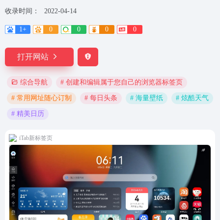
收录时间：
2022-04-14
1+
0
0
0
0
打开网站
# 创建和编辑属于您自己的浏览器标签页
综合导航
# 常用网址随心订制
# 每日头条
# 海量壁纸
# 炫酷天气
# 精美日历
iTab新标签页